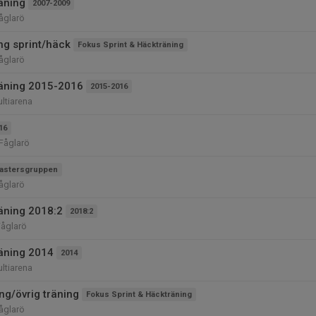
räning
2007-2009
Fåglarö
ng sprint/häck
Fokus Sprint & Häckträning
åglarö
träning 2015-2016
2015-2016
ltiarena
16
 Fåglarö
astersgruppen
Fåglarö
räning 2018:2
2018:2
Fåglarö
räning 2014
2014
ltiarena
ng/övrig träning
Fokus Sprint & Häckträning
åglarö