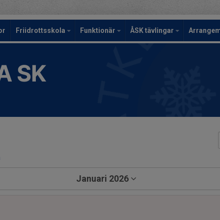
or
Friidrottsskola
Funktionär
ÅSK tävlingar
Arrange
A SK
a
Januari 2026