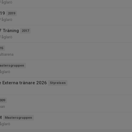
 Fåglarö
019
2019
 Fåglarö
7 Träning
2017
 Fåglarö
15
ltiarena
astersgruppen
Fåglarö
 Externa tränare 2026
Styrelsen
009
nan
M
Mastersgruppen
Fåglarö