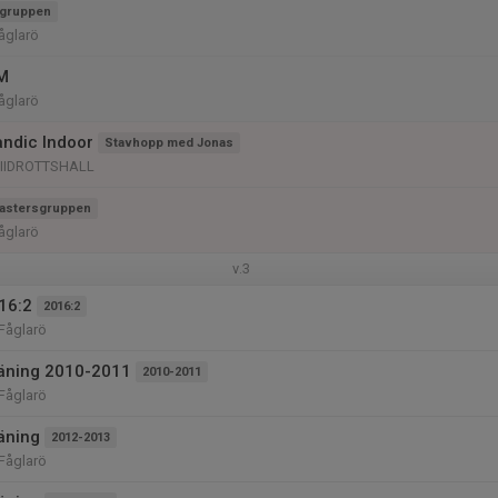
gruppen
Fåglarö
M
åglarö
andic Indoor
Stavhopp med Jonas
IIDROTTSHALL
astersgruppen
Fåglarö
v.3
16:2
2016:2
 Fåglarö
träning 2010-2011
2010-2011
 Fåglarö
räning
2012-2013
 Fåglarö