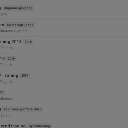
g
Ungdomsgruppen
 Gym
ym
Mastersgruppen
ultiarena Gymmet
räning 2018
2018
 Fåglarö
019
2019
 Fåglarö
7 Träning
2017
 Fåglarö
15
ltiarena
g
Kastträning 2012 & äldre
Fåglarö
rerad träning
Hybridträning