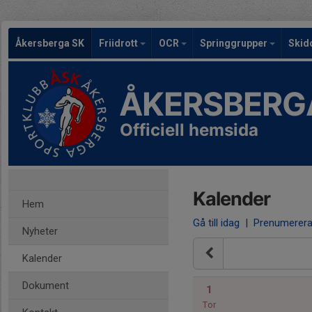
Åkersberga SK
Friidrott
OCR
Springgrupper
Skid
ÅKERSBERG
Officiell hemsida
Kalender
Hem
Gå till idag
|
Prenumerer
Nyheter
Kalender
Dokument
1
Tor