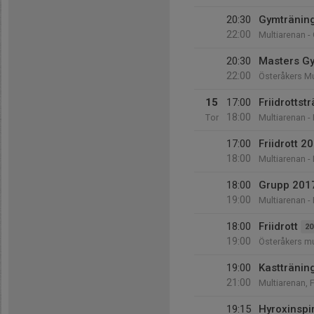
20:30
Gymtränin
22:00
Multiarenan -
20:30
Masters G
22:00
Österåkers M
15
17:00
Friidrottst
18:00
Tor
Multiarenan -
17:00
Friidrott 2
18:00
Multiarenan -
18:00
Grupp 201
19:00
Multiarenan -
18:00
Friidrott
20
19:00
Österåkers mu
19:00
Kasttränin
21:00
Multiarenan, 
19:15
Hyroxinspi