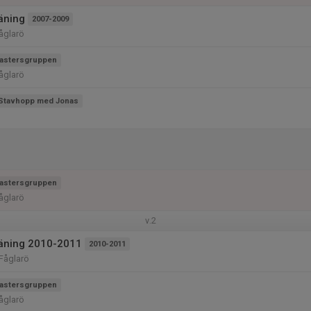
räning
2007-2009
Fåglarö
astersgruppen
Fåglarö
Stavhopp med Jonas
astersgruppen
Fåglarö
v.2
träning 2010-2011
2010-2011
 Fåglarö
astersgruppen
Fåglarö