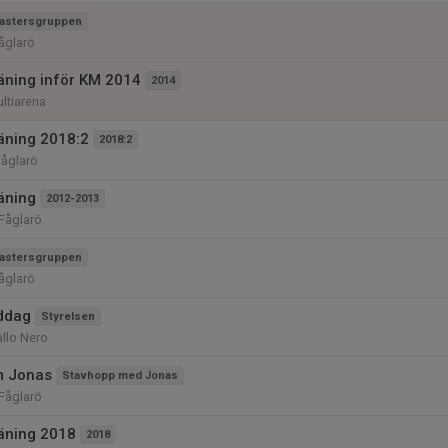
astersgruppen
Fåglarö
räning inför KM 2014
2014
ltiarena
räning 2018:2
2018:2
Fåglarö
räning
2012-2013
 Fåglarö
astersgruppen
Fåglarö
ddag
Styrelsen
allo Nero
m Jonas
Stavhopp med Jonas
 Fåglarö
räning 2018
2018