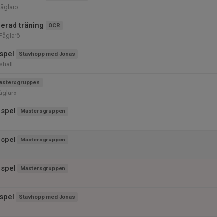
Fåglarö
rerad träning
OCR
 Fåglarö
rspel
Stavhopp med Jonas
shall
astersgruppen
Fåglarö
rspel
Mastersgruppen
rspel
Mastersgruppen
rspel
Mastersgruppen
rspel
Stavhopp med Jonas