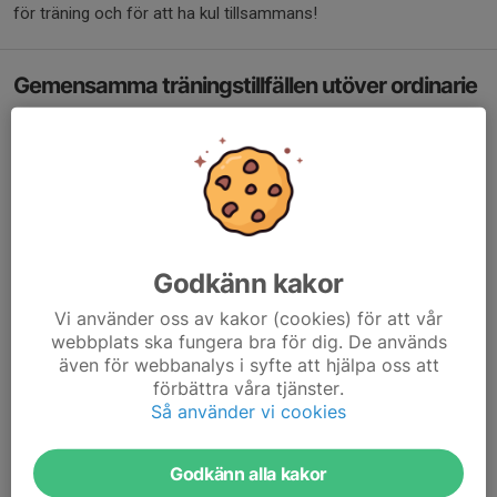
för träning och för att ha kul tillsammans!
Gemensamma träningstillfällen utöver ordinarie
grupper
Tisdagar
kl 18.00-20.00 (Fåglarö) Hoppträning med Patrik för
födda 2014 och äldre
Tisdagar
kl 18.30-20.15 Konditionsträning för födda 2014 och
äldre med Johan och Magnus, samling vid Hackstastugan
Torsdagar
kl 18.30-20.00 (Fåglarö) Kastträning för födda 2012
Godkänn kakor
och äldre med Johan och Lars
Vi använder oss av kakor (cookies) för att vår
Terminstider
webbplats ska fungera bra för dig. De används
även för webbanalys i syfte att hjälpa oss att
VT2025
förbättra våra tjänster.
Sportlov v9, Påsklov 14/4-21/4, 1 maj, Kristihimmel 29/5-
Så använder vi cookies
1/6 ingen träning om detta inte meddelas av respektive
grupp
Sommaravslutning v 24
Godkänn alla kakor