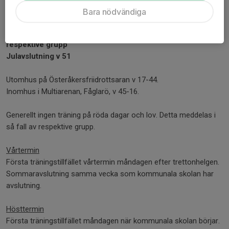
HT2025
Bara nödvändiga
Terminsstart v 34
Höstlov v 44, ingen träning om detta inte meddelas av
respektive grupp
Julavslutning v 51
Utomhus på Österåkersfriidrottsaran v 17-44.
Inomhus i Multiarenan, Fåglarö, v 45-16.
Generellt ingen träning på röda dagar och lov. Detta meddelas i
så fall av respektive grupp.
Vårtermin
Första träningstillfället vårtermin måndagen efter trettonhelgen.
Sommaravslutning samma vecka som kommunala skolan har
avslutning.
Hösttermin
Första träningstillfället måndagen när kommunala skolan börjar.