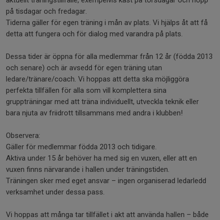
aktuellt träningstillfälle, exempelvis kast på torsdagar och hopp
på tisdagar och fredagar.
Tiderna gäller för egen träning i mån av plats. Vi hjälps åt att få
detta att fungera och för dialog med varandra på plats.
Dessa tider är öppna för alla medlemmar från 12 år (födda 2013
och senare) och är avsedd för egen träning utan
ledare/tränare/coach. Vi hoppas att detta ska möjliggöra
perfekta tillfällen för alla som vill komplettera sina
gruppträningar med att träna individuellt, utveckla teknik eller
bara njuta av friidrott tillsammans med andra i klubben!
Observera:
Gäller för medlemmar födda 2013 och tidigare.
Aktiva under 15 år behöver ha med sig en vuxen, eller att en
vuxen finns närvarande i hallen under träningstiden.
Träningen sker med eget ansvar – ingen organiserad ledarledd
verksamhet under dessa pass.
Vi hoppas att många tar tillfället i akt att använda hallen – både