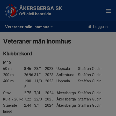
ÅKERSBERGA SK
Officiell hemsida
Logga in
Veteraner män Inomhus
Veteraner män Inomhus
Klubbrekord
M45
60 m
8.46
28/1
2023
Uppsala
Staffan Gudin
200 m
26.96
31/1
2023
Sollentuna
Staffan Gudin
400 m
1:00.1
11/3
2023
Uppsala
Staffan Gudin
5
Stav
2.75
7/4
2024
Åkersberga
Staffan Gudin
Kula 7.26 kg
7.22
22/3
2025
Åkersberga
Staffan Gudin
Stående
2.44
3/1
2024
Åkersberga
Staffan Gudin
längd