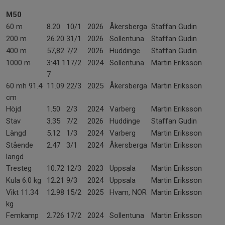
M50
60 m
8.20
10/1
2026
Åkersberga
Staffan Gudin
200 m
26.20
31/1
2026
Sollentuna
Staffan Gudin
400 m
57,82
7/2
2026
Huddinge
Staffan Gudin
1000 m
3:41.1
17/2
2024
Sollentuna
Martin Eriksson
7
60 mh 91.4
11.09
22/3
2025
Åkersberga
Martin Eriksson
cm
Höjd
1.50
2/3
2024
Varberg
Martin Eriksson
Stav
3.35
7/2
2026
Huddinge
Staffan Gudin
Längd
5.12
1/3
2024
Varberg
Martin Eriksson
Stående
2.47
3/1
2024
Åkersberga
Martin Eriksson
längd
Tresteg
10.72
12/3
2023
Uppsala
Martin Eriksson
Kula 6.0 kg
12.21
9/3
2024
Uppsala
Martin Eriksson
Vikt 11.34
12.98
15/2
2025
Hvam, NOR
Martin Eriksson
kg
Femkamp
2.726
17/2
2024
Sollentuna
Martin Eriksson