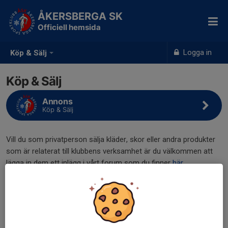
ÅKERSBERGA SK
Officiell hemsida
Logga in
Köp & Sälj
Köp & Sälj
Annons
Köp & Sälj
Vill du som privatperson sälja kläder, skor eller andra produkter
som är relaterat till klubbens verksamhet är du välkommen att
lägga in dem ett inlägg i vårt forum som du finner
här.
Du skriver vad du vill sälja i rubriken.
I texten beskriver du kläderna samt anger storlek och pris.
Klubben kommer att ta bort ditt inlägg efter 1 år och du får då