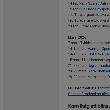
14 feb
Raka Spåret
Sätra
15 feb
Lilla Hässelbyspel
feb Turebergsexplosiva #
feb Turebergsexplosiva #
28 feb-1 mar Malmö Indo
Mars 2026
7 mars Tybblelundsspelen
14-15 mars
Haninge Open
14-15 mars
IUSM15-16,
G
15 mars Lilla Hammarbysp
21-22 mars
Regionmäste
28-29 mars
Sista Chanse
28-29 mars Marsspelen 
Mer information
Friidrott
Gotland Stockholms tävli
Kom ihåg att bära 