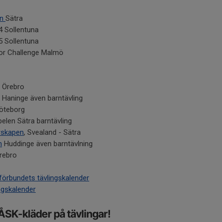
en
Sätra
4 Sollentuna
5 Sollentuna
or Challenge Malmö
 Örebro
Haninge även barntävling
öteborg
elen Sätra barntävling
rskapen
, Svealand - Sätra
n
Huddinge även barntävlning
Örebro
sförbundets tävlingskalender
ngskalender
ÅSK-kläder på tävlingar!