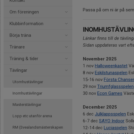
Kontakt
Passa på om ni är på semes
Om föreningen
Klubbinformation
INOMHUSTÄVLING
Börja träna
Länkar finns till de tävli
Sidan uppdateras vart eft
Tränare
Träning & tider
November 2025
1 nov
Halloweenkastet
Vä
Tävlingar
8 nov
Eskilstunaspelen
Esk
15-16 nov
Första Chanse
Utomhustävlingar
29 nov
Triumfglassspelen
30 nov
Econ Games
Väst
Inomhustävlingar
Masterstävlingar
December 2025
6 dec
Julklappsspelen
Esk
Lopp etc utanför arena
6-7 dec
SAYO Indoor
Soll
RM (Svealandsmästerskapen
12-14 dec
Luciaspelen
Sto