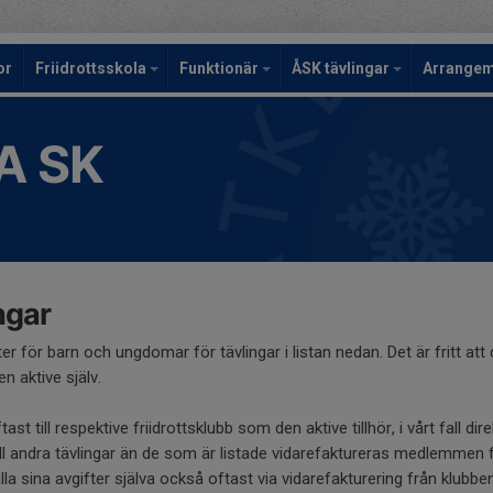
or
Friidrottsskola
Funktionär
ÅSK tävlingar
Arrange
A SK
ngar
er för barn och ungdomar för tävlingar i listan nedan. Det är fritt att d
 aktive själv.
ast till respektive friidrottsklubb som den aktive tillhör, i vårt fall dir
ll andra tävlingar än de som är listade vidarefaktureras medlemmen f
la sina avgifter själva också oftast via vidarefakturering från klubben