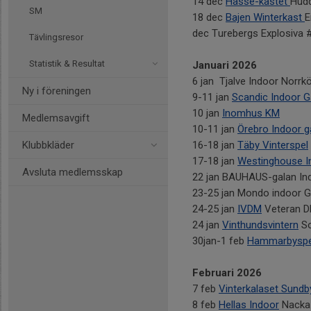
14 dec
Hasse-kastet
Hud
SM
18 dec
Bajen Winterkast
E
dec Turebergs Explosiva 
Tävlingsresor
Statistik & Resultat
Januari 2026
6 jan Tjalve Indoor Norrk
Ny i föreningen
9-11 jan
Scandic Indoor
10 jan
Inomhus KM
Medlemsavgift
10-11 jan
Örebro Indoor 
Klubbkläder
16-18 jan
Täby Vinterspel
17-18 jan
Westinghouse I
Avsluta medlemsskap
22 jan BAUHAUS-galan In
23-25 jan Mondo indoor 
24-25 jan
IVDM
Veteran D
24 jan
Vinthundsvintern
So
30jan-1 feb
Hammarbyspe
Februari 2026
7 feb
Vinterkalaset Sund
8 feb
Hellas Indoor
Nacka