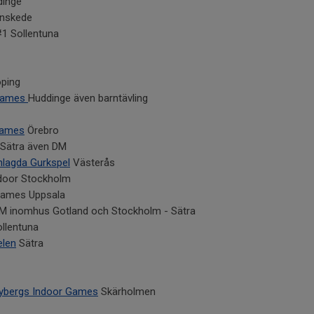
dinge
nskede
#1 Sollentuna
öping
 Games
Huddinge även barntävling
games
Örebro
Sätra även DM
nlagda Gurkspel
Västerås
door Stockholm
Games Uppsala
M inomhus Gotland och Stockholm - Sätra
llentuna
len
Sätra
bybergs Indoor Games
Skärholmen