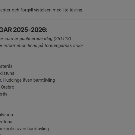
ter och förgyll vistelsen med lite tävling.
AR 2025-2026:
ngar som är publicerade idag (251113)
er information finns på föreningarnas sidor.
sterås
ilstuna
n,
Huddinge även barntävling
Örebro
erås
ilstuna
entuna
ckholm även barntävling