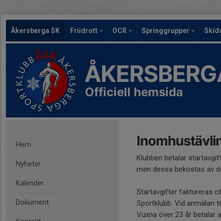
Åkersberga SK
Friidrott
OCR
Springgrupper
Skid
ÅKERSBERG
Officiell hemsida
Inomhustävli
Hem
Klubben betalar startavgift
Nyheter
men dessa bekostas av den
Kalender
Startavgifter faktureras oft
Dokument
Sportklubb. Vid anmälan ti
Vuxna över 23 år betalar al