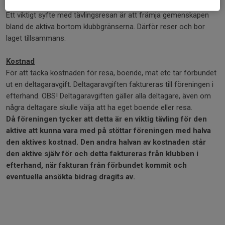
Resa och boende
Ett viktigt syfte med tävlingsresan är att främja gemenskapen
bland de aktiva bortom klubbgränserna. Därför reser och bor
laget tillsammans.
Kostnad
För att täcka kostnaden för resa, boende, mat etc tar förbundet
ut en deltagaravgift. Deltagaravgiften faktureras till föreningen i
efterhand. OBS! Deltagaravgiften gäller alla deltagare, även om
några deltagare skulle välja att ha eget boende eller resa.
Då föreningen tycker att detta är en viktig tävling för den
aktive att kunna vara med på stöttar föreningen med halva
den aktives kostnad. Den andra halvan av kostnaden står
den aktive själv för och detta faktureras från klubben i
efterhand, när fakturan från förbundet kommit och
eventuella ansökta bidrag dragits av.