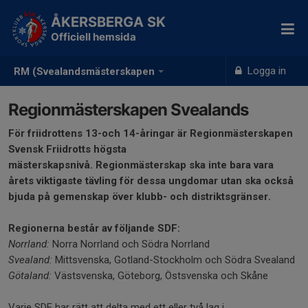
ÅKERSBERGA SK
Officiell hemsida
Logga in
RM (Svealandsmästerskapen
Regionmästerskapen Svealands
För friidrottens 13-och 14-åringar är Regionmästerskapen
Svensk Friidrotts högsta
mästerskapsnivå. Regionmästerskap ska inte bara vara
årets viktigaste tävling för dessa ungdomar utan ska också
bjuda på gemenskap över klubb- och distriktsgränser.
Regionerna består av följande SDF:
Norrland:
Norra Norrland och Södra Norrland
Svealand:
Mittsvenska, Gotland-Stockholm och Södra Svealand
Götaland:
Västsvenska, Göteborg, Östsvenska och Skåne
Varje SDF har rätt att delta med ett eller två lag i