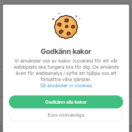
En fantastisk möjlighet för alla att utveckla sin löpning och göra
en gemensam sak. Springa.
För att delta på Tisdagintervallerna, krävs medlemskap i någon
av de tre föreningarna. Medlemsavgiften för Åkersberga
sportklubb är 300 kr per år.
Godkänn kakor
Åkersberga Spring på Facebook
Vi använder oss av kakor (cookies) för att vår
webbplats ska fungera bra för dig. De används
även för webbanalys i syfte att hjälpa oss att
förbättra våra tjänster.
Åkersberga Sportklubb
Anmälan tisdagsintervaller
Så använder vi cookies
Godkänn alla kakor
Bara nödvändiga