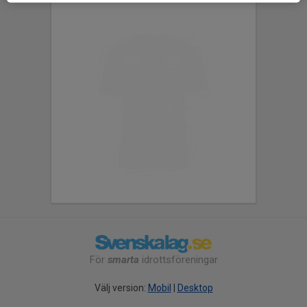
För
smarta
idrottsföreningar
Välj version:
Mobil
|
Desktop