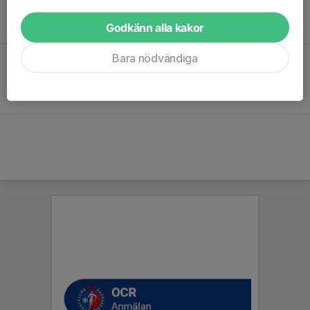
Hälsningar från ledarna Anders, Carl, Mathias, Oscar och
ungdomsledare Cajsa.
Godkänn alla kakor
Bara nödvändiga
Friidrott
Anmälan