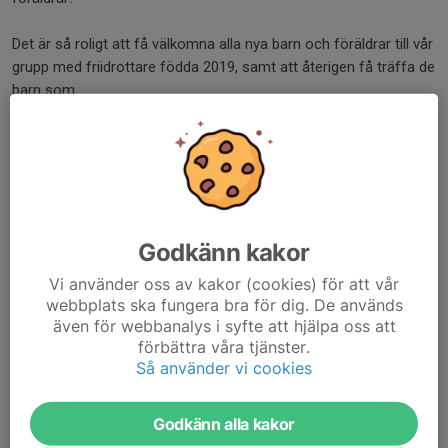
Det är så roligt att få välkomna alla nya barn och föräldrar till vår
grupp med friidrottare födda 2019, samt att återigen få träffa de
barn som...
Läs mer
Vi går in i multiarenan från och med
v.41 9/10
3 okt 2025
0 kommentarer
Godkänn kakor
Vi använder oss av kakor (cookies) för att vår
webbplats ska fungera bra för dig. De används
även för webbanalys i syfte att hjälpa oss att
förbättra våra tjänster.
Så använder vi cookies
Godkänn alla kakor