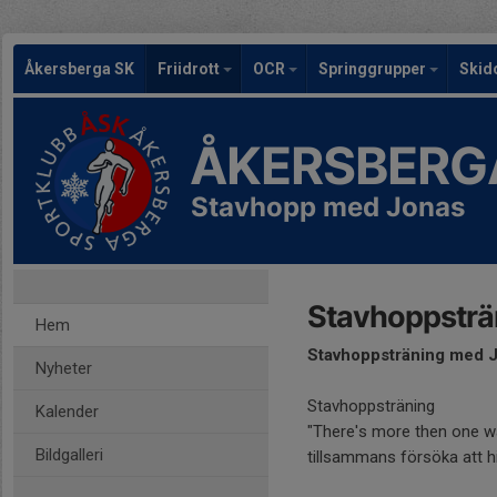
Åkersberga SK
Friidrott
OCR
Springgrupper
Skid
ÅKERSBERG
Stavhopp med Jonas
Stavhoppsträ
Hem
Stavhoppsträning med 
Nyheter
Stavhoppsträning
Kalender
"There's more then one wa
Bildgalleri
tillsammans försöka att hi