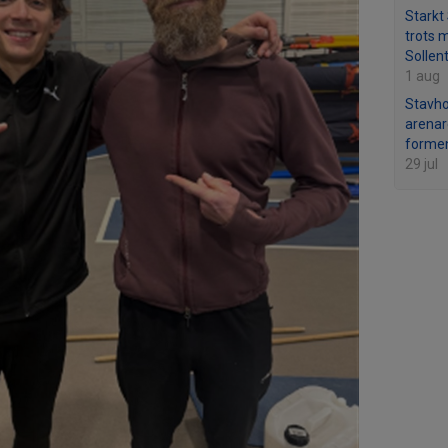
Starkt
trots 
Sollen
1 aug
Stavho
arenar
formen
29 jul