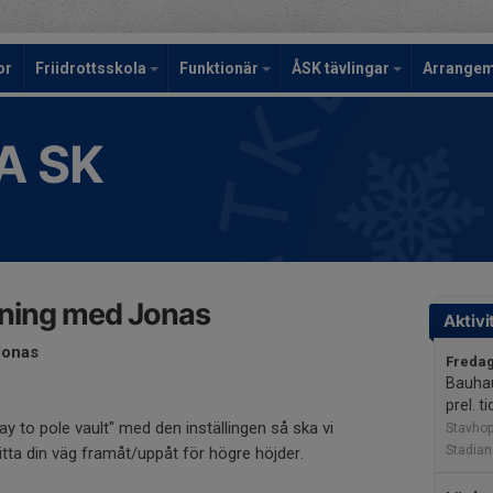
or
Friidrottsskola
Funktionär
ÅSK tävlingar
Arrange
A SK
ning med Jonas
Aktivi
Jonas
Fredag
Bauhau
prel. t
y to pole vault" med den inställingen så ska vi
Stavho
Stadian
tta din väg framåt/uppåt för högre höjder.