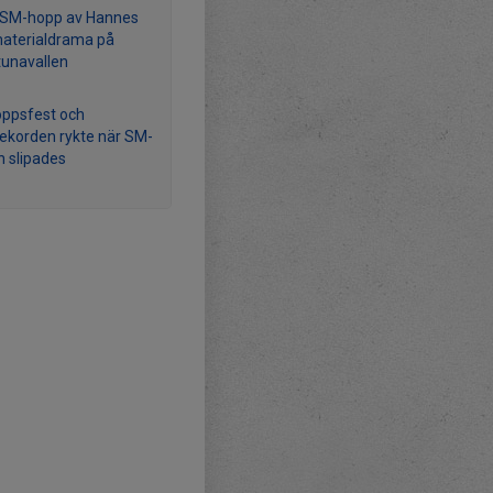
 SM-hopp av Hannes
materialdrama på
tunavallen
ppsfest och
ekorden rykte när SM-
 slipades