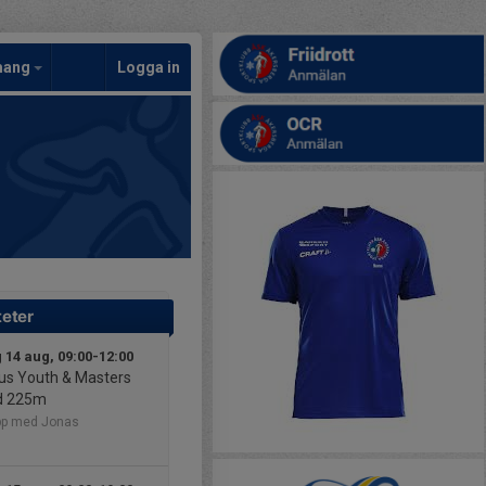
mang
Logga in
teter
 14 aug, 09:00-12:00
s Youth & Masters
id 225m
pp med Jonas