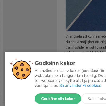
Vi är glada att kunna meddel
Nu har vi möjlighet att e
träningstider enligt följand
Måndagar kl 19.30-21.00
Tisdagar kl 19....
Godkänn kakor
Läs mer
Vi använder oss av kakor (cookies) för 
webbplats ska fungera bra för dig. De
för webbanalys i syfte att hjälpa oss at
våra tjänster.
Så använder vi cookies
Godkänn alla kakor
Bara nödv