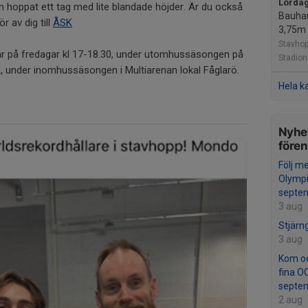
Lördag
 hoppat ett tag med lite blandade höjder. Är du också
Bauhau
r av dig till
ÅSK
3,75m
Stavho
ar på fredagar kl 17-18.30, under utomhussäsongen på
Stadion
a, under inomhussäsongen i Multiarenan lokal Fåglarö.
Hela k
Nyhet
före
Följ me
Olympi
septe
3 aug
Stjärn
3 aug
Kom oc
fina O
septe
2 aug