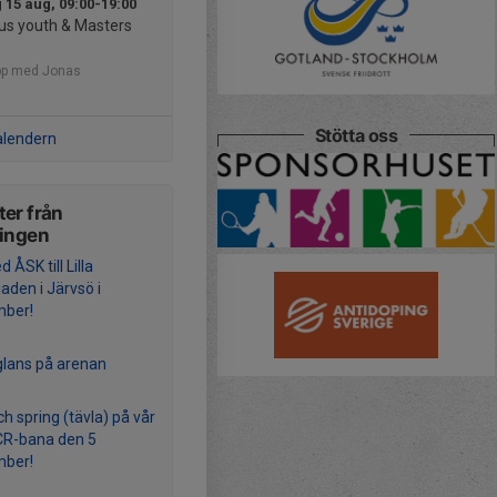
 15 aug, 09:00-19:00
s youth & Masters
pp med Jonas
Stötta oss
alendern
er från
ningen
d ÅSK till Lilla
aden i Järvsö i
mber!
glans på arenan
h spring (tävla) på vår
CR-bana den 5
mber!