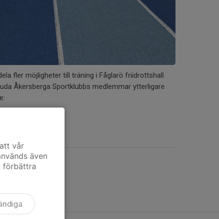
a fler möjligheter till träning i Fåglarö friidrottshall.
rbjuda Åkersberga Sportklubbs medlemmar ytterligare
e:
att vår
 används även
t förbättra
ändiga