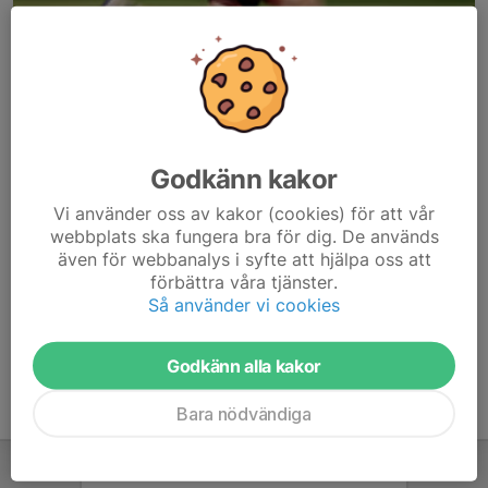
Godkänn kakor
Här hamnar automatiskt de senaste nyheterna på hemsidan. För
Vi använder oss av kakor (cookies) för att vår
att kunna börja administrera hemsidan loggar du in högst upp till
webbplats ska fungera bra för dig. De används
höger.
även för webbanalys i syfte att hjälpa oss att
förbättra våra tjänster.
/Svenskalag.se
Så använder vi cookies
Godkänn alla kakor
Bara nödvändiga