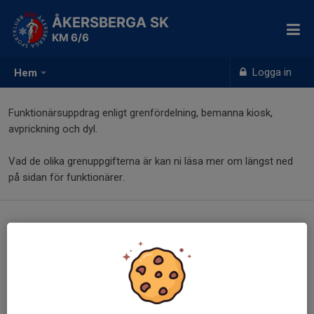
ÅKERSBERGA SK
KM 6/6
Logga in
Hem
Funktionärsuppdrag enligt grenfördelning, bemanna kiosk,
avprickning och dyl.
Vad de olika grenuppgifterna är kan ni läsa mer om längst ned
på sidan för funktionärer.