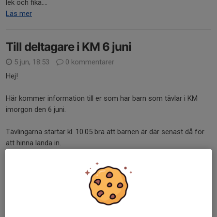
lek och fika....
Läs mer
Till deltagare i KM 6 juni
5 jun, 18:53
0 kommentarer
Hej!
Här kommer information till er som har barn som tävlar i KM
imorgon den 6 juni.
Tävlingarna startar kl. 10.05 bra att barnen är där senast då för
att hinna landa in.
Barnen tävlar i klassen
Trekamp F P 11
.
Samling sker kl....
Läs mer
Avslutning 8 juni vid Hackstabacken