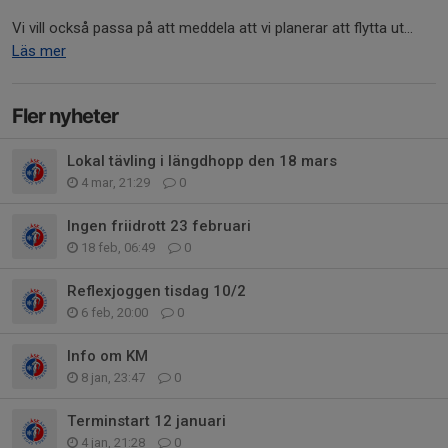
Vi vill också passa på att meddela att vi planerar att flytta ut...
Läs mer
Fler nyheter
Lokal tävling i längdhopp den 18 mars
4 mar, 21:29
0
Ingen friidrott 23 februari
18 feb, 06:49
0
Reflexjoggen tisdag 10/2
6 feb, 20:00
0
Info om KM
8 jan, 23:47
0
Terminstart 12 januari
4 jan, 21:28
0