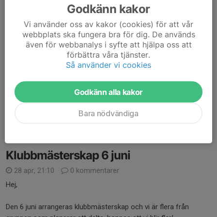
Godkänn kakor
4 jun, 06:22
0 kommentarer
Hej!
Vi använder oss av kakor (cookies) för att vår
webbplats ska fungera bra för dig. De används
även för webbanalys i syfte att hjälpa oss att
På måndag den 8 juni avslutar vi friidrottsterminen med en
förbättra våra tjänster.
gemensam träff vid Hackstabacken.
Så använder vi cookies
Föräldrar är varmt välkomna att delta. Kom i bekväma och
oömma kläder. Vi bjuder på enklare fika.
Godkänn alla kakor
Vi ser fram emot en trevlig...
Bara nödvändiga
Läs mer
Klubbmästerskap 6 juni
28 apr, 21:10
0 kommentarer
Hej,
Den 6 juni arrangeras klubbmästerskap och vi är flera från