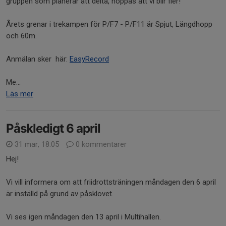
gruppen som planerar att delta, hoppas att vi blir fler!
Årets grenar i trekampen för P/F7 - P/F11 är Spjut, Längdhopp
och 60m.
Anmälan sker här:
EasyRecord
Me...
Läs mer
Påskledigt 6 april
31 mar, 18:05
0 kommentarer
Hej!
Vi vill informera om att friidrottsträningen måndagen den 6 april
är inställd på grund av påsklovet.
Vi ses igen måndagen den 13 april i Multihallen.