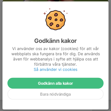
Godkänn kakor
Här hamnar automatiskt de senaste nyheterna på hemsidan. För
Vi använder oss av kakor (cookies) för att vår
att kunna börja administrera hemsidan loggar du in högst upp till
webbplats ska fungera bra för dig. De används
höger.
även för webbanalys i syfte att hjälpa oss att
förbättra våra tjänster.
/Svenskalag.se
Så använder vi cookies
Godkänn alla kakor
Bara nödvändiga