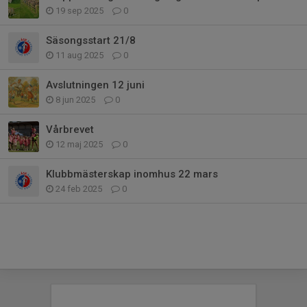
19 sep 2025
0
Säsongsstart 21/8
11 aug 2025
0
Avslutningen 12 juni
8 jun 2025
0
Vårbrevet
12 maj 2025
0
Klubbmästerskap inomhus 22 mars
24 feb 2025
0