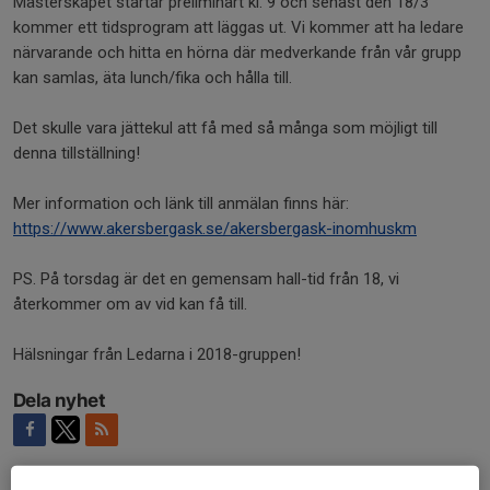
Mästerskapet startar preliminärt kl. 9 och senast den 18/3
kommer ett tidsprogram att läggas ut. Vi kommer att ha ledare
närvarande och hitta en hörna där medverkande från vår grupp
kan samlas, äta lunch/fika och hålla till.
Det skulle vara jättekul att få med så många som möjligt till
denna tillställning!
Mer information och länk till anmälan finns här:
https://www.akersbergask.se/akersbergask-inomhuskm
PS. På torsdag är det en gemensam hall-tid från 18, vi
återkommer om av vid kan få till.
Hälsningar från Ledarna i 2018-gruppen!
Dela nyhet