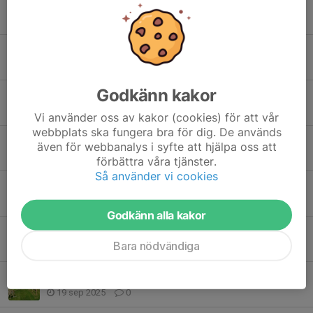
Tidigare nyheter
Information inför KM
5 jun, 20:48
0
Godkänn kakor
Sommarbrevet 2018
13 maj, 16:48
0
Vi använder oss av kakor (cookies) för att vår
webbplats ska fungera bra för dig. De används
Längdhopp i Multihallen den 18/3
även för webbanalys i syfte att hjälpa oss att
6 mar, 09:33
0
förbättra våra tjänster.
Så använder vi cookies
Info om KM
8 jan, 23:30
0
Godkänn alla kakor
Klubbmästerskap inomhus 10 januari 2026
Bara nödvändiga
11 dec 2025
0
Trappans dag och invigning av OCR-banan på lördag
19 sep 2025
0