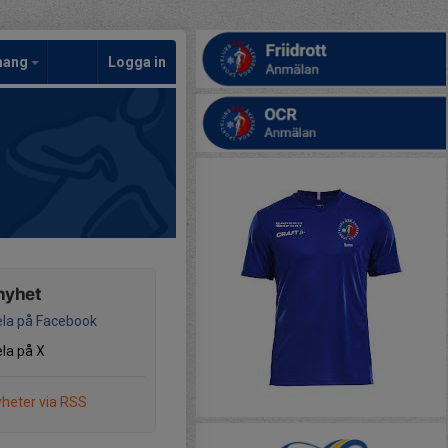
mang
Logga in
nyhet
la på Facebook
la på X
heter via RSS