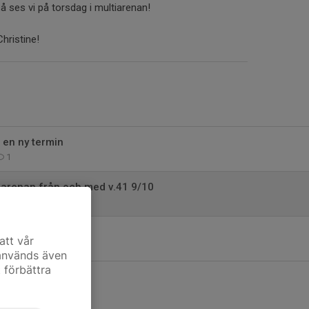
 så ses vi på torsdag i multiarenan!
Christine!
 en ny termin
1
ltiarenan från och med v.41 9/10
0
att vår
0
 används även
t förbättra