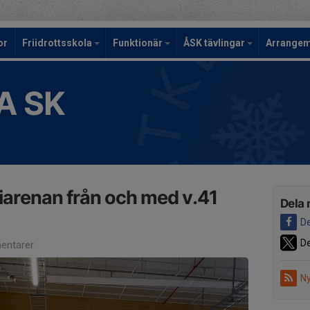
or
Friidrottsskola
Funktionär
ÅSK tävlingar
Arrange
A SK
ltiarenan från och med v.41
Dela 
De
De
entarer
Ny