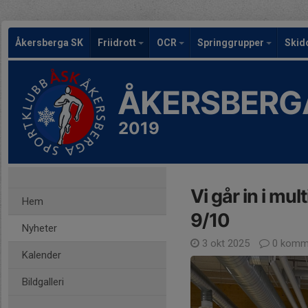
Åkersberga SK
Friidrott
OCR
Springgrupper
Skid
ÅKERSBERG
2019
Vi går in i mu
Hem
9/10
Nyheter
3 okt 2025
0 komm
Kalender
Bildgalleri