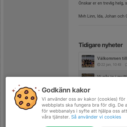
Önskar er en trevlig helg,
Mvh Linn, Ida, Johan och 
Tidigare nyheter
Välkommen till
22 jan, 10:43
Vi går in i mu
3 okt 2025
Godkänn kakor
Hösten 2025
Vi använder oss av kakor (cookies) för 
20 jan 2025
webbplats ska fungera bra för dig. De
för webbanalys i syfte att hjälpa oss at
våra tjänster.
Så använder vi cookies