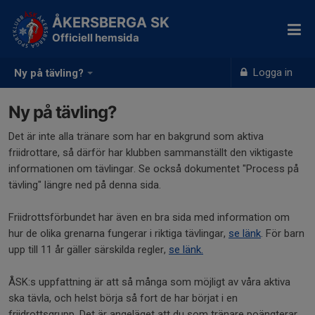
ÅKERSBERGA SK
Officiell hemsida
Logga in
Ny på tävling?
Ny på tävling?
Det är inte alla tränare som har en bakgrund som aktiva
friidrottare, så därför har klubben sammanställt den viktigaste
informationen om tävlingar. Se också dokumentet "Process på
tävling" längre ned på denna sida.
Friidrottsförbundet har även en bra sida med information om
hur de olika grenarna fungerar i riktiga tävlingar,
se länk
. För barn
upp till 11 år gäller särskilda regler,
se länk.
ÅSK:s uppfattning är att så många som möjligt av våra aktiva
ska tävla, och helst börja så fort de har börjat i en
friidrottsgrupp. Det är angeläget att du som tränare poängterar