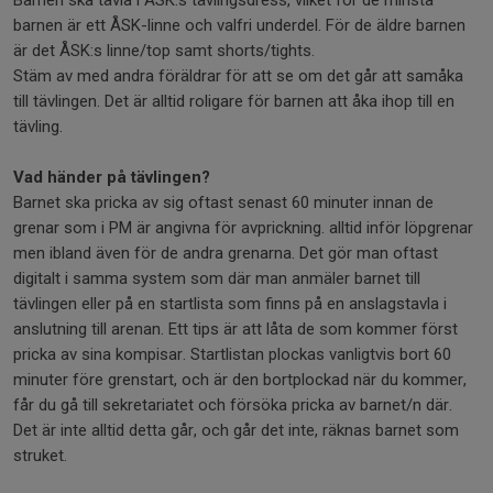
Barnen ska tävla i ÅSK:s tävlingsdress, vilket för de minsta
barnen är ett ÅSK-linne och valfri underdel. För de äldre barnen
är det ÅSK:s linne/top samt shorts/tights.
Stäm av med andra föräldrar för att se om det går att samåka
till tävlingen. Det är alltid roligare för barnen att åka ihop till en
tävling.
Vad händer på tävlingen?
Barnet ska pricka av sig oftast senast 60 minuter innan de
grenar som i PM är angivna för avprickning. alltid inför löpgrenar
men ibland även för de andra grenarna. Det gör man oftast
digitalt i samma system som där man anmäler barnet till
tävlingen eller på en startlista som finns på en anslagstavla i
anslutning till arenan. Ett tips är att låta de som kommer först
pricka av sina kompisar. Startlistan plockas vanligtvis bort 60
minuter före grenstart, och är den bortplockad när du kommer,
får du gå till sekretariatet och försöka pricka av barnet/n där.
Det är inte alltid detta går, och går det inte, räknas barnet som
struket.