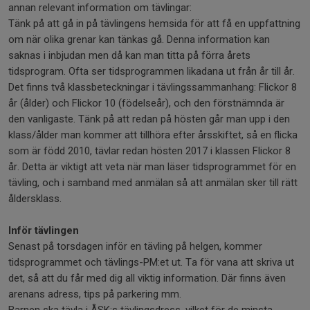
annan relevant information om tävlingar:
Tänk på att gå in på tävlingens hemsida för att få en uppfattning
om när olika grenar kan tänkas gå. Denna information kan
saknas i inbjudan men då kan man titta på förra årets
tidsprogram. Ofta ser tidsprogrammen likadana ut från år till år.
Det finns två klassbeteckningar i tävlingssammanhang: Flickor 8
år (ålder) och Flickor 10 (födelseår), och den förstnämnda är
den vanligaste. Tänk på att redan på hösten går man upp i den
klass/ålder man kommer att tillhöra efter årsskiftet, så en flicka
som är född 2010, tävlar redan hösten 2017 i klassen Flickor 8
år. Detta är viktigt att veta när man läser tidsprogrammet för en
tävling, och i samband med anmälan så att anmälan sker till rätt
åldersklass.
Inför tävlingen
Senast på torsdagen inför en tävling på helgen, kommer
tidsprogrammet och tävlings-PM:et ut. Ta för vana att skriva ut
det, så att du får med dig all viktig information. Där finns även
arenans adress, tips på parkering mm.