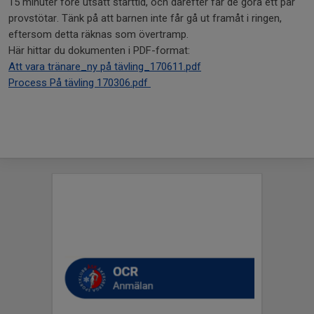
15 minuter före utsatt starttid, och därefter får de göra ett par
provstötar. Tänk på att barnen inte får gå ut framåt i ringen,
eftersom detta räknas som övertramp.
Här hittar du dokumenten i PDF-format:
Att vara tränare_ny på tävling_170611.pdf
Process På tävling 170306.pdf