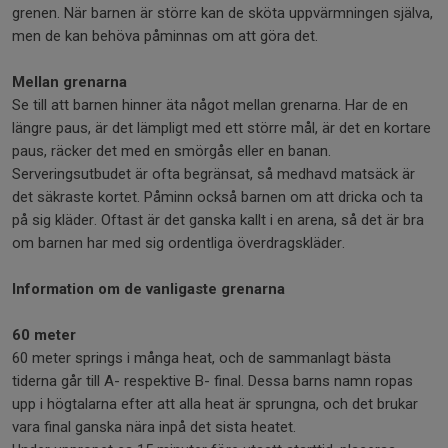
grenen. När barnen är större kan de sköta uppvärmningen själva,
men de kan behöva påminnas om att göra det.
Mellan grenarna
Se till att barnen hinner äta något mellan grenarna. Har de en
längre paus, är det lämpligt med ett större mål, är det en kortare
paus, räcker det med en smörgås eller en banan.
Serveringsutbudet är ofta begränsat, så medhavd matsäck är
det säkraste kortet. Påminn också barnen om att dricka och ta
på sig kläder. Oftast är det ganska kallt i en arena, så det är bra
om barnen har med sig ordentliga överdragskläder.
Information om de vanligaste grenarna
60 meter
60 meter springs i många heat, och de sammanlagt bästa
tiderna går till A- respektive B- final. Dessa barns namn ropas
upp i högtalarna efter att alla heat är sprungna, och det brukar
vara final ganska nära inpå det sista heatet.