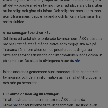
att det viktigaste med en tävling inte är att placera sig bra, utan
att ha roligt och göra sitt bästa. Och roligt har man ju om man
åker tillsammans, peppar varandra och lär känna kompisar från
andra klubbar.
Vilka tävlingar åker ÅSK på?
Det finns ett antal s.k. prioriterade tävlingar som ÅSK:s styrelse
har beslutat på att så många aktiva som möjligt ska åka på.
Tränarna får information om de prioriterade tävlingar via
styrelsens tävlingsansvarige och informationen läggs också ut
på hemsidan. De aktuella tävlingarna hittar du
här
.
Ibland anordnas gemensam busstransport till de prioriterade
tävlingarna, och denna information går i så fall ut till grupperna
och står på hemsidan.
Hur anmäler man sig till tävlingar?
Till alla tävlingar anmäler man sig via ÅSK:s hemsida.
Klicka
här
för att komma till tävlingsanmälan. Där finns även