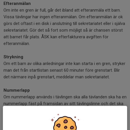
Efteranmälan
Om inte en gren är full, går det ibland att efteranmäla ett barn.
Vissa tävlingar har ingen efteranmälan. Om efteranmälan är ok
görs det oftast i en disk i anslutning till sekretariatet eller i själva
sekretariatet. Gör det så fort som möjligt så är chansen störst
att barnet får plats. ÅSK kan efterfakturera avgiften för
efteranmälan.
Strykning
Om ett barn av olika anledningar inte kan starta i en gren, stryker
man det från startlistan senast 60 minuter före grenstart. Blir
det närmare inpå grenstart, meddelar man sekretariatet.
Nummerlapp
Om nummerlapp används i tävlingen ska alla tävlanden ska ha en
nummerlapp fäst på framsidan av sitt tävlingslinne och det ska
bäras väl synligt under hela tävlingen. På startlistan där man
prickar av sig, ser man vilket nummer man har. Nummerlapp och
säkerhetsnålar hämtas ut på ett särskilt angivet ställe. Tävlar