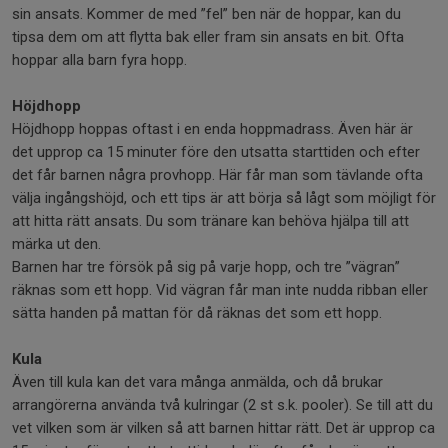
sin ansats. Kommer de med ”fel” ben när de hoppar, kan du
tipsa dem om att flytta bak eller fram sin ansats en bit. Ofta
hoppar alla barn fyra hopp.
Höjdhopp
Höjdhopp hoppas oftast i en enda hoppmadrass. Även här är
det upprop ca 15 minuter före den utsatta starttiden och efter
det får barnen några provhopp. Här får man som tävlande ofta
välja ingångshöjd, och ett tips är att börja så lågt som möjligt för
att hitta rätt ansats. Du som tränare kan behöva hjälpa till att
märka ut den.
Barnen har tre försök på sig på varje hopp, och tre ”vägran”
räknas som ett hopp. Vid vägran får man inte nudda ribban eller
sätta handen på mattan för då räknas det som ett hopp.
Kula
Även till kula kan det vara många anmälda, och då brukar
arrangörerna använda två kulringar (2 st s.k. pooler). Se till att du
vet vilken som är vilken så att barnen hittar rätt. Det är upprop ca