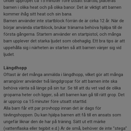
Under uppropet ca 15 minuter före utsatt starttid, placeras
barnen i olika heat och på olika banor. Det är viktigt att barnen
kommer ihåg sitt heat och sin bana.
Barnen använder inte startblock förrän de är cirka 12 år. När de
börjar använda startblock, brukar tränarna behöva hjälpa till de
första gångerna. Startern använder en startpistol, och många
barn upplever det starka ljudet som obehaglig. Ett bra tips är att
uppehålla sig i närheten av starten så att barnen vänjer sig vid
ljudet.
Längdhopp
Oftast är det många anmälda i längdhopp, vilket gör att många
arrangörer använder två längdgropar för att barnen inte ska
behöva vänta så länge på sin tur. Se till att du vet vad de olika
groparna heter och ligger, så att barnen kan gå till rätt grop. Det
är upprop ca 15 minuter före utsatt starttid.
Alla barn får ett par provhopp innan det är dags för
tävlingshoppen. Du kan hjälpa barnen att få till en ansats som
ungefär liknar den de har på träning. Sätt ut ett märke
(vattenflaska eller tejpbit e.d.) Är de små, behöver de inte ”stega”