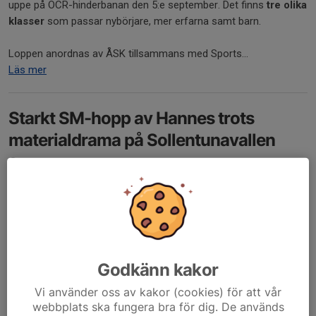
uppe på OCR-hinderbanan den 5:e september. Det finns
tre olika
klasser
som passar nybörjare, mer erfarna samt barn.
Loppen anordnas av ÅSK tillsammans med Sports...
Läs mer
Starkt SM-hopp av Hannes trots
materialdrama på Sollentunavallen
1 aug, 16:16
0 kommentarer
Godkänn kakor
Vi använder oss av kakor (cookies) för att vår
webbplats ska fungera bra för dig. De används