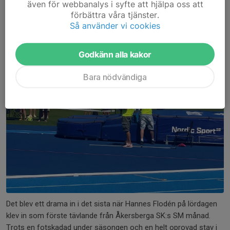
även för webbanalys i syfte att hjälpa oss att
förbättra våra tjänster.
Så använder vi cookies
Godkänn alla kakor
Bara nödvändiga
Det blev ett drama in i det sista när Hannes Flodén på lördagen
klev in som förste tävlande från Åkersberga SK:s SM månad.
Trots en fotskadad under säsongen och en helt oprovad stav i