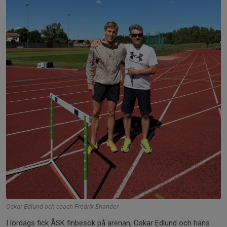
Oskar Edlund och coach Fredrik Enander
I lördags fick ÅSK finbesök på arenan, Oskar Edlund och hans