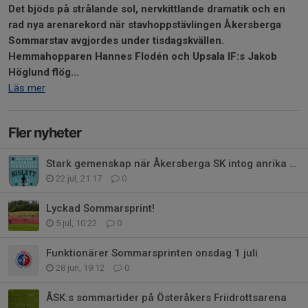
Det bjöds på strålande sol, nervkittlande dramatik och en
rad nya arenarekord när stavhoppstävlingen Åkersberga
Sommarstav avgjordes under tisdagskvällen.
Hemmahopparen Hannes Flodén och Upsala IF:s Jakob
Höglund flög...
Läs mer
Fler nyheter
Stark gemenskap när Åkersberga SK intog anrika Bislett i Oslo
22 jul, 21:17
0
Lyckad Sommarsprint!
5 jul, 10:22
0
Funktionärer Sommarsprinten onsdag 1 juli
28 jun, 19:12
0
ÅSK:s sommartider på Österåkers Friidrottsarena