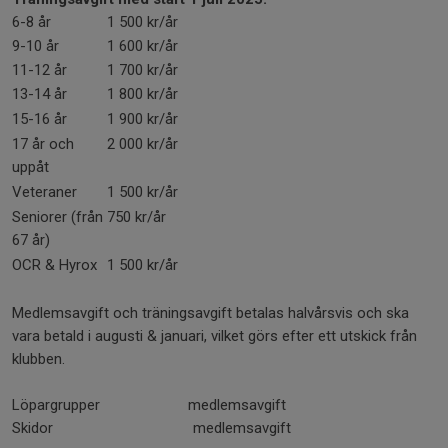
6-8 år
1 500 kr/år
9-10 år
1 600 kr/år
11-12 år
1 700 kr/år
13-14 år
1 800 kr/år
15-16 år
1 900 kr/år
17 år och
2 000 kr/år
uppåt
Veteraner
1 500 kr/år
Seniorer (från
750 kr/år
67 år)
OCR & Hyrox
1 500 kr/år
Medlemsavgift och träningsavgift betalas halvårsvis och ska
vara betald i augusti & januari, vilket görs efter ett utskick från
klubben.
Löpargrupper medlemsavgift
Skidor medlemsavgift