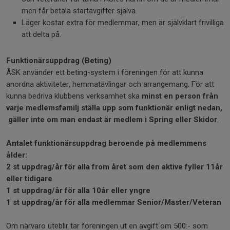
men får betala startavgifter själva.
Läger kostar extra för medlemmar, men är självklart frivilliga
att delta på.
Funktionärsuppdrag (Beting)
ÅSK använder ett beting-system i föreningen för att kunna
anordna aktiviteter, hemmatävlingar och arrangemang. För att
kunna bedriva klubbens verksamhet ska
minst en person från
varje medlemsfamilj ställa upp som funktionär enligt nedan,
gäller inte om man endast är medlem i Spring eller Skidor
.
Antalet funktionärsuppdrag beroende på medlemmens
ålder:
2 st uppdrag/år för alla from året som den aktive fyller 11år
eller tidigare
1 st uppdrag/år för alla 10år eller yngre
1 st uppdrag/år för alla medlemmar Senior/Master/Veteran
Om närvaro uteblir tar föreningen ut en avgift om 500:- som