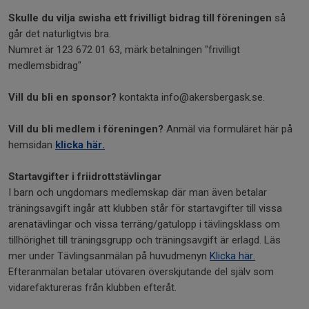
Skulle du vilja swisha ett frivilligt bidrag till föreningen
så
går det naturligtvis bra.
Numret är 123 672 01 63, märk betalningen "frivilligt
medlemsbidrag"
Vill du bli en sponsor?
kontakta info@akersbergask.se.
Vill du bli medlem i föreningen?
Anmäl via formuläret här på
hemsidan
klicka här.
Startavgifter i friidrottstävlingar
I barn och ungdomars medlemskap där man även betalar
träningsavgift ingår att klubben står för startavgifter till vissa
arenatävlingar och vissa terräng/gatulopp i tävlingsklass om
tillhörighet till träningsgrupp och träningsavgift är erlagd. Läs
mer under Tävlingsanmälan på huvudmenyn
Klicka här.
Efteranmälan betalar utövaren överskjutande del själv som
vidarefaktureras från klubben efteråt.