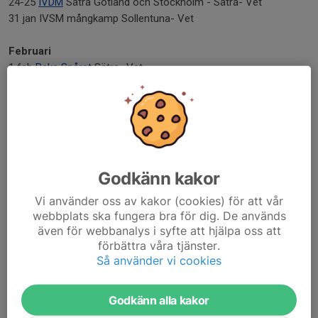
24-25
IVDM
Sätra Gotland och Stockholm - Sätra- Vet
31 jan IVSM mångkamp Sollentuna- Vet
Februari
1 feb
Raka Spåret
Sätra- Vet
6-8 feb
IVSM
Huddinge- Vet
7-9 feb
Hammarbyspelen,
Sätra- K/M
14 feb
Turebergs Explosiva #4
Sollentuna
20 feb Resultattävling Stavhopp, AIK och Bromma IF
22 feb Turebergs kastlördag, Sollentuna
24 feb
Turebergs Explosiva #5
Sollentuna
Godkänn kakor
Mars
Vi använder oss av kakor (cookies) för att vår
webbplats ska fungera bra för dig. De används
1 mars Turebergs Veterankast #1, Sollentuna
även för webbanalys i syfte att hjälpa oss att
XX mars Tybblelundsspelen Örebro
förbättra våra tjänster.
27 mars – 2 april IVEM Torún, Polen
Så använder vi cookies
Se även
Masters sidan
Godkänn alla kakor
Startavgifter