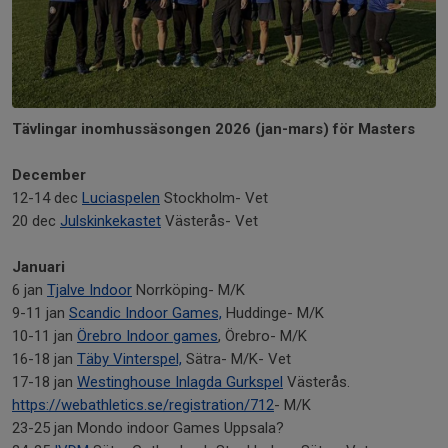
Tävlingar inomhussäsongen 2026 (jan-mars) för Masters
December
12-14 dec
Luciaspelen
Stockholm- Vet
20 dec
Julskinkekastet
Västerås- Vet
Januari
6 jan
Tjalve Indoor
Norrköping- M/K
9-11 jan
Scandic Indoor Games,
Huddinge- M/K
10-11 jan
Örebro Indoor games
, Örebro- M/K
16-18 jan
Täby Vinterspel,
Sätra- M/K- Vet
17-18 jan
Westinghouse Inlagda Gurkspel
Västerås.
https://webathletics.se/registration/712
- M/K
23-25 jan Mondo indoor Games Uppsala?