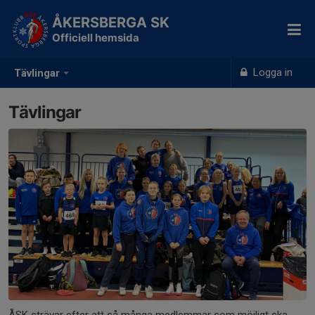
ÅKERSBERGA SK
Officiell hemsida
Logga in
Tävlingar
Tävlingar
ÅSK strävar efter att så många medlemmar som möjligt ska