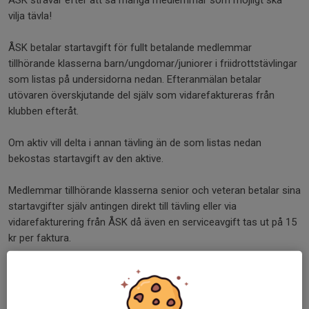
vilja tävla!
ÅSK betalar startavgift för fullt betalande medlemmar
tillhörande klasserna barn/ungdomar/juniorer i friidrottstävlingar
som listas på undersidorna nedan. Efteranmälan betalar
utövaren överskjutande del själv som vidarefaktureras från
klubben efteråt.
Om aktiv vill delta i annan tävling än de som listas nedan
bekostas startavgift av den aktive.
Medlemmar tillhörande klasserna senior och veteran betalar sina
startavgifter själv antingen direkt till tävling eller via
vidarefakturering från ÅSK då även en serviceavgift tas ut på 15
kr per faktura.
Se undersidor:
UTOMHUSTÄVLINGAR
INOMHUSTÄVLINGAR