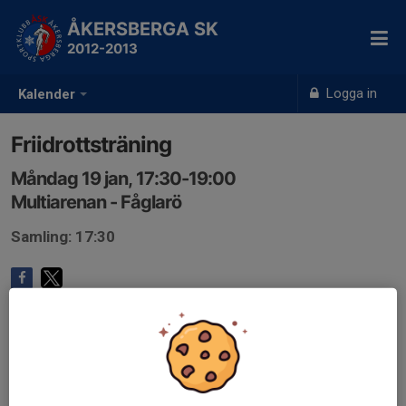
ÅKERSBERGA SK
2012-2013
Logga in
Kalender
Friidrottsträning
Måndag 19 jan, 17:30-19:00
Multiarenan - Fåglarö
Samling: 17:30