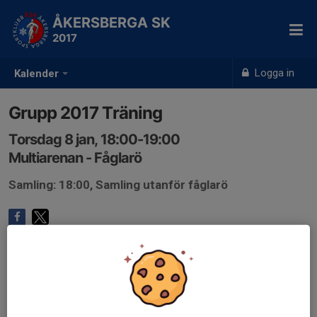
ÅKERSBERGA SK
2017
Logga in
Kalender
Grupp 2017 Träning
Torsdag 8 jan, 18:00-19:00
Multiarenan - Fåglarö
Samling: 18:00, Samling utanför fåglarö