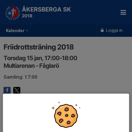
ÅKERSBERGA SK
2018
Logga in
Kalender
Friidrottsträning 2018
Torsdag 15 jan, 17:00-18:00
Multiarenan - Fåglarö
Samling: 17:00