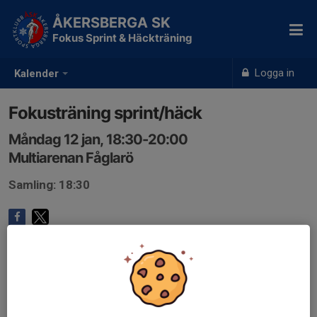
ÅKERSBERGA SK
Fokus Sprint & Häckträning
Logga in
Kalender
Fokusträning sprint/häck
Måndag 12 jan, 18:30-20:00
Multiarenan Fåglarö
Samling: 18:30