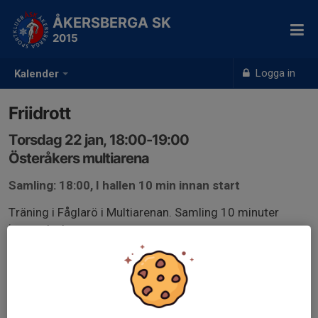
ÅKERSBERGA SK
2015
Logga in
Kalender
Friidrott
Torsdag 22 jan, 18:00-19:00
Österåkers multiarena
Samling: 18:00, I hallen 10 min innan start
Träning i Fåglarö i Multiarenan. Samling 10 minuter
innan start.