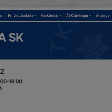
or
Friidrottsskola
Funktionär
ÅSK tävlingar
Arrange
A SK
:2
:00-18:00
ö