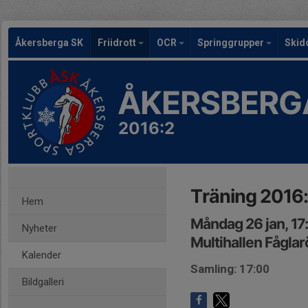
Åkersberga SK
Friidrott
OCR
Springgrupper
Skid
ÅKERSBERG
2016:2
Träning 2016
Hem
Måndag 26 jan, 17
Nyheter
Multihallen Fåglar
Kalender
Samling: 17:00
Bildgalleri