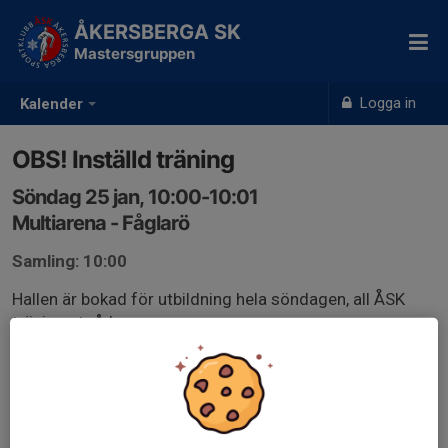
ÅKERSBERGA SK
Mastersgruppen
Logga in
Kalender
OBS! Inställd träning
Söndag 25 jan, 10:00-10:01
Multiarena - Fåglarö
Samling: 10:00
Hallen är bokad för utbildning hela söndagen, all ÅSK
träning utgår!