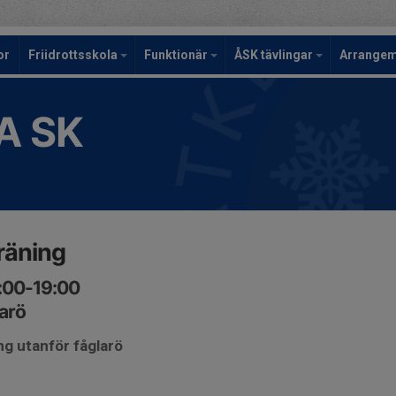
or
Friidrottsskola
Funktionär
ÅSK tävlingar
Arrange
A SK
räning
8:00-19:00
larö
ng utanför fåglarö