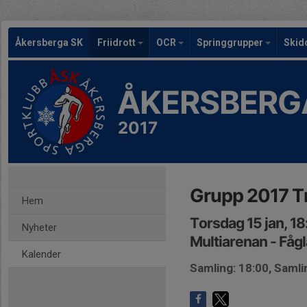
Åkersberga SK
Friidrott
OCR
Springgrupper
Skid
ÅKERSBERG
2017
Grupp 2017 T
Hem
Torsdag 15 jan, 1
Nyheter
Multiarenan - Fåg
Kalender
Samling: 18:00, Samli