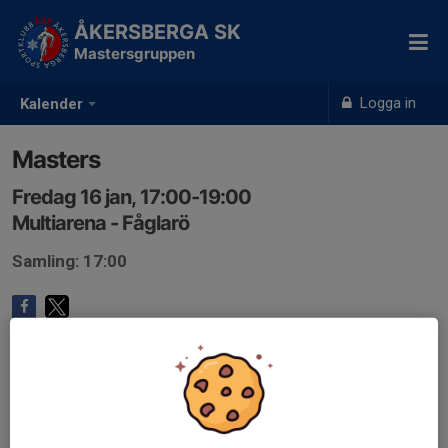
ÅKERSBERGA SK
Mastersgruppen
Logga in
Kalender
Masters
Fredag 16 jan, 17:00-19:00
Multiarena - Fåglarö
Samling: 17:00