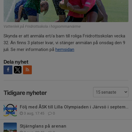
Vattenlek på Friidrottsskola i högsommarvärme
Skynda er att anmäla ert/a barn till roliga Friidrottsskolan vecka
32. Än finns 3 platser kvar, vi stänger anmälan på onsdag den 9
juli. Se mer information på
hemsidan
Dela nyhet
Tidigare nyheter
Följ med ÅSK till Lilla Olympiaden i Järvsö i september!
3 aug, 17:45
0
Stjärnglans på arenan