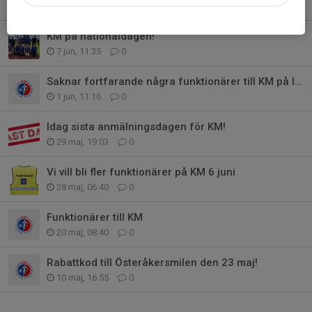
15 jun, 11:18
0
KM på nationaldagen!
7 jun, 11:35
0
Saknar fortfarande några funktionärer till KM på lördag
1 jun, 11:16
0
Idag sista anmälningsdagen för KM!
29 maj, 19:03
0
Vi vill bli fler funktionärer på KM 6 juni
28 maj, 06:40
0
Funktionärer till KM
20 maj, 08:40
0
Rabattkod till Österåkersmilen den 23 maj!
10 maj, 16:55
0