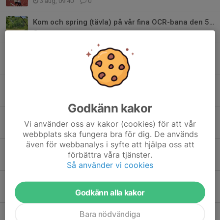
3 aug, 09:40
0
Kom och spring (tävla) på vår fina OCR-bana den 5 september!
2 aug, 18:18
0
Starkt SM-hopp av Hannes trots materialdrama på Sollentunavallen
1 aug, 16:16
0
Stavhoppsfest och arenarekorden rykte när SM-formen slipades
29 jul, 15:49
0
Godkänn kakor
Lyckad Sommarsprint!
Vi använder oss av kakor (cookies) för att vår
5 jul, 10:22
0
webbplats ska fungera bra för dig. De används
även för webbanalys i syfte att hjälpa oss att
Funktionärer Sommarsprinten onsdag 1 juli
förbättra våra tjänster.
28 jun, 19:12
0
Så använder vi cookies
ÅSK:s sommartider på Österåkers Friidrottsarena
Godkänn alla kakor
18 jun, 23:06
0
Bara nödvändiga
Sommarsprinten - Kvällens snabbaste stund!