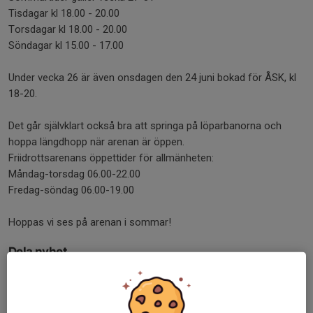
Tisdagar kl 18.00 - 20.00
Torsdagar kl 18.00 - 20.00
Söndagar kl 15.00 - 17.00
Under vecka 26 är även onsdagen den 24 juni bokad för ÅSK, kl
18-20.
Det går självklart också bra att springa på löparbanorna och
hoppa längdhopp när arenan är öppen.
Friidrottsarenans öppettider för allmänheten:
Måndag-torsdag 06.00-22.00
Fredag-söndag 06.00-19.00
Hoppas vi ses på arenan i sommar!
Dela nyhet