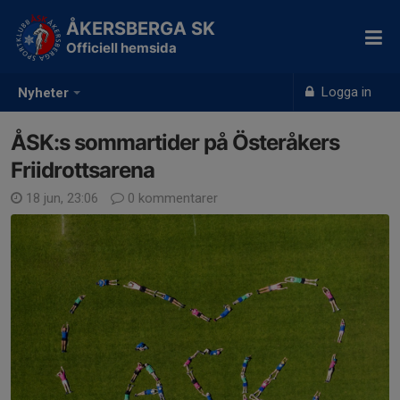
ÅKERSBERGA SK
Officiell hemsida
Logga in
Nyheter
ÅSK:s sommartider på Österåkers
Friidrottsarena
18 jun, 23:06
0 kommentarer