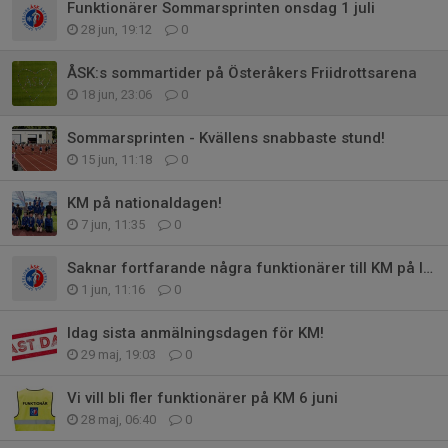
Funktionärer Sommarsprinten onsdag 1 juli
28 jun, 19:12
0
ÅSK:s sommartider på Österåkers Friidrottsarena
18 jun, 23:06
0
Sommarsprinten - Kvällens snabbaste stund!
15 jun, 11:18
0
KM på nationaldagen!
7 jun, 11:35
0
Saknar fortfarande några funktionärer till KM på lördag
1 jun, 11:16
0
Idag sista anmälningsdagen för KM!
29 maj, 19:03
0
Vi vill bli fler funktionärer på KM 6 juni
28 maj, 06:40
0