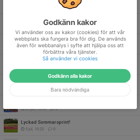
Tidigare nyheter
Följ med ÅSK till Lilla Olympiaden i Järvsö i september!
Godkänn kakor
3 aug, 17:45
0
Vi använder oss av kakor (cookies) för att vår
webbplats ska fungera bra för dig. De används
Stjärnglans på arenan
även för webbanalys i syfte att hjälpa oss att
3 aug, 09:40
0
förbättra våra tjänster.
Så använder vi cookies
Kom och spring (tävla) på vår fina OCR-bana den 5 september!
2 aug, 18:18
0
Godkänn alla kakor
Starkt SM-hopp av Hannes trots materialdrama på Sollentunavallen
1 aug, 16:16
0
Bara nödvändiga
Stavhoppsfest och arenarekorden rykte när SM-formen slipades
29 jul, 15:49
0
Lyckad Sommarsprint!
5 jul, 10:22
0