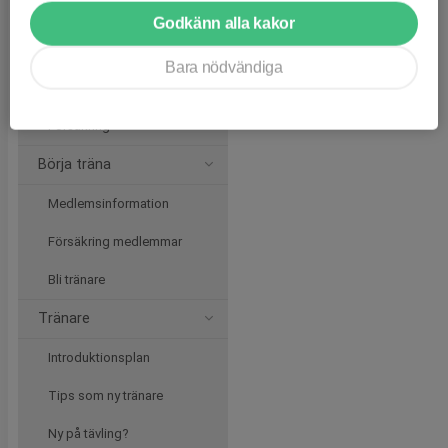
Klubbinformation
Godkänn alla kakor
Styrelsen
Bara nödvändiga
Funktionär
Försäkring
Börja träna
Medlemsinformation
Försäkring medlemmar
Bli tränare
Tränare
Introduktionsplan
Tips som ny tränare
Ny på tävling?