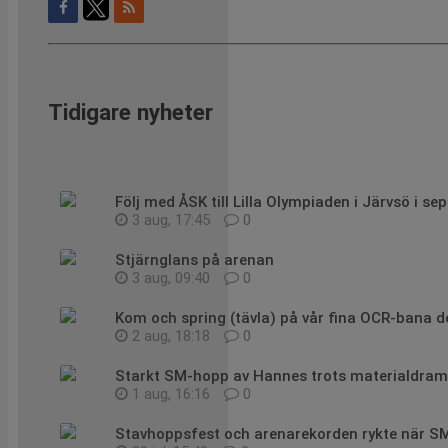
Tidigare nyheter
Följ med ÅSK till Lilla Olympiaden i Järvsö i se
3 aug, 17:45
0
Stjärnglans på arenan
3 aug, 09:40
0
Kom och spring (tävla) på vår fina OCR-bana d
2 aug, 18:18
0
Starkt SM-hopp av Hannes trots materialdram
1 aug, 16:16
0
Stavhoppsfest och arenarekorden rykte när S