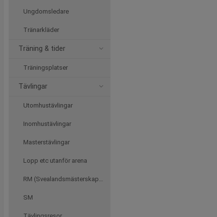
Ungdomsledare
Tränarkläder
Träning & tider
Träningsplatser
Tävlingar
Utomhustävlingar
Inomhustävlingar
Masterstävlingar
Lopp etc utanför arena
RM (Svealandsmästerskapen
SM
Tävlingsresor