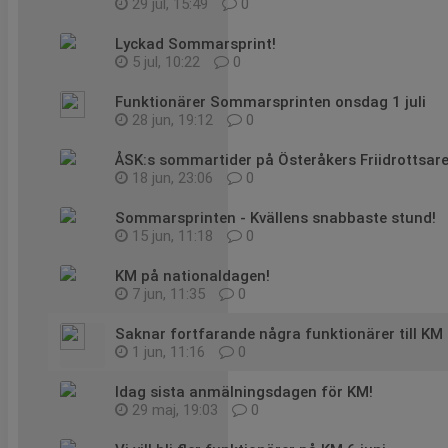
29 jul, 15:49
0
Lyckad Sommarsprint!
5 jul, 10:22
0
Funktionärer Sommarsprinten onsdag 1 juli
28 jun, 19:12
0
ÅSK:s sommartider på Österåkers Friidrottsar
18 jun, 23:06
0
Sommarsprinten - Kvällens snabbaste stund!
15 jun, 11:18
0
KM på nationaldagen!
7 jun, 11:35
0
Saknar fortfarande några funktionärer till KM
1 jun, 11:16
0
Idag sista anmälningsdagen för KM!
29 maj, 19:03
0