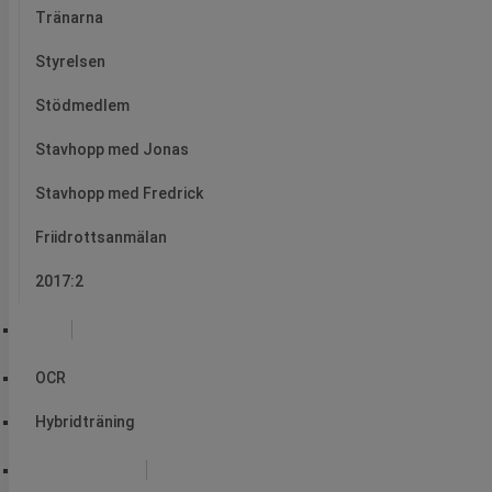
Tränarna
Styrelsen
Stödmedlem
Stavhopp med Jonas
Stavhopp med Fredrick
Friidrottsanmälan
2017:2
OCR
OCR
Hybridträning
Springgrupper