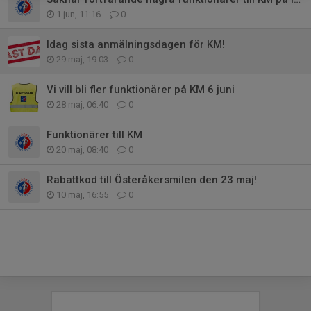
1 jun, 11:16
0
Idag sista anmälningsdagen för KM!
29 maj, 19:03
0
Vi vill bli fler funktionärer på KM 6 juni
28 maj, 06:40
0
Funktionärer till KM
20 maj, 08:40
0
Rabattkod till Österåkersmilen den 23 maj!
10 maj, 16:55
0