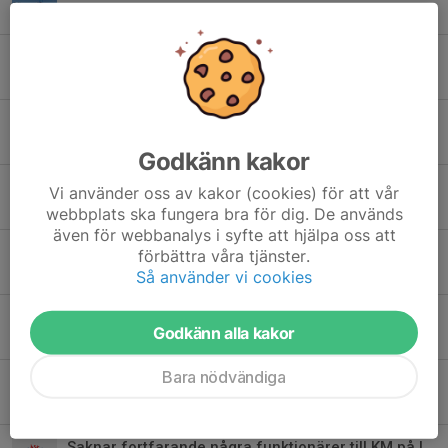
1 aug, 16:16
0
Stavhoppsfest och arenarekorden rykte när SM-formen slipades
29 jul, 15:49
0
Lyckad Sommarsprint!
5 jul, 10:22
0
Godkänn kakor
Funktionärer Sommarsprinten onsdag 1 juli
Vi använder oss av kakor (cookies) för att vår
28 jun, 19:12
0
webbplats ska fungera bra för dig. De används
även för webbanalys i syfte att hjälpa oss att
ÅSK:s sommartider på Österåkers Friidrottsarena
förbättra våra tjänster.
Så använder vi cookies
18 jun, 23:06
0
Sommarsprinten - Kvällens snabbaste stund!
Godkänn alla kakor
15 jun, 11:18
0
Bara nödvändiga
KM på nationaldagen!
7 jun, 11:35
0
Saknar fortfarande några funktionärer till KM på lördag