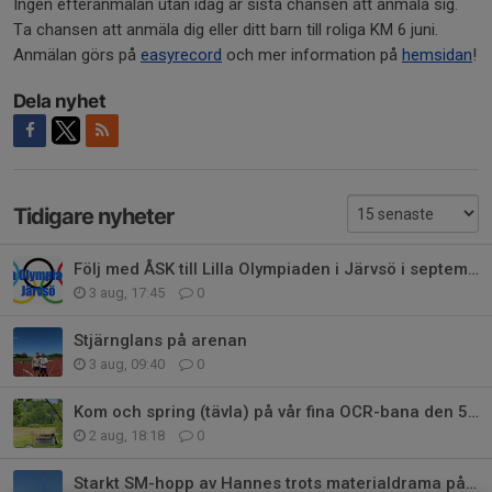
Ingen efteranmälan utan idag är sista chansen att anmäla sig.
Ta chansen att anmäla dig eller ditt barn till roliga KM 6 juni.
Anmälan görs på
easyrecord
och mer information på
hemsidan
!
Dela nyhet
Tidigare nyheter
Följ med ÅSK till Lilla Olympiaden i Järvsö i september!
3 aug, 17:45
0
Stjärnglans på arenan
3 aug, 09:40
0
Kom och spring (tävla) på vår fina OCR-bana den 5 september!
2 aug, 18:18
0
Starkt SM-hopp av Hannes trots materialdrama på Sollentunavallen