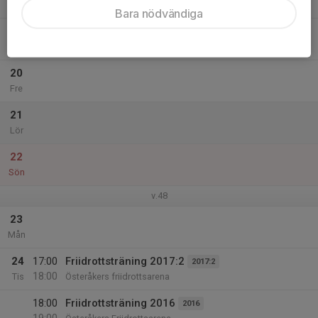
19:00
Österåkers Friidrottsarena
Bara nödvändiga
19
Tor
20
Fre
21
Lör
22
Sön
v.48
23
Mån
24
17:00
Friidrottsträning 2017:2
2017:2
18:00
Tis
Österåkers friidrottsarena
18:00
Friidrottsträning 2016
2016