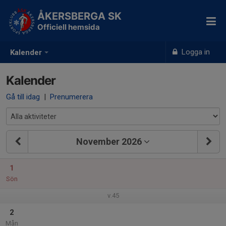
ÅKERSBERGA SK
Officiell hemsida
Logga in
Kalender
Kalender
Gå till idag
|
Prenumerera
November 2026
1
Sön
v.45
2
Mån