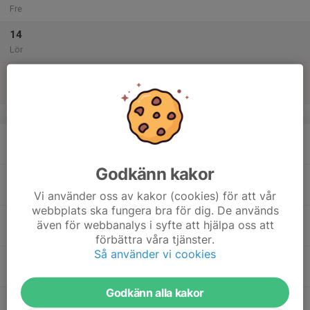
Fre
14
Lör
15
Sön
v.47
16
Mån
Godkänn kakor
17
17:00
Friidrottsträning 2017:2
2017:2
18:00
Tis
Österåkers friidrottsarena
Vi använder oss av kakor (cookies) för att vår
webbplats ska fungera bra för dig. De används
18:00
Friidrottsträning 2016
2016
även för webbanalys i syfte att hjälpa oss att
19:00
Österåkers Friidrottsarena
förbättra våra tjänster.
Så använder vi cookies
18
17:00
Friidrottsträning 2020
2020
18:00
Ons
Österåkers friidrottsarena
Godkänn alla kakor
17:45
Friidrottsträning 2014
2014