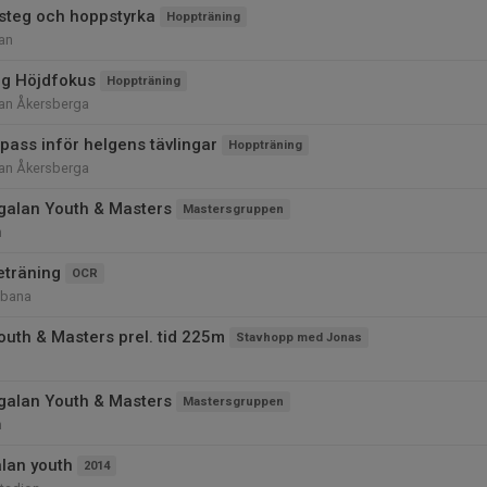
esteg och hoppstyrka
Hoppträning
nan
ng Höjdfokus
Hoppträning
nan Åkersberga
pass inför helgens tävlingar
Hoppträning
nan Åkersberga
alan Youth & Masters
Mastersgruppen
n
eträning
OCR
-bana
uth & Masters prel. tid 225m
Stavhopp med Jonas
alan Youth & Masters
Mastersgruppen
n
lan youth
2014