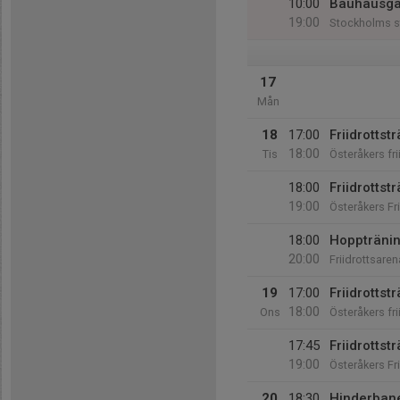
10:00
Bauhausga
19:00
Stockholms s
17
Mån
18
17:00
Friidrottst
18:00
Tis
Österåkers fr
18:00
Friidrottst
19:00
Österåkers Fr
18:00
Hopptränin
20:00
Friidrottsare
19
17:00
Friidrottst
18:00
Ons
Österåkers fr
17:45
Friidrottst
19:00
Österåkers Fr
20
18:30
Hinderban