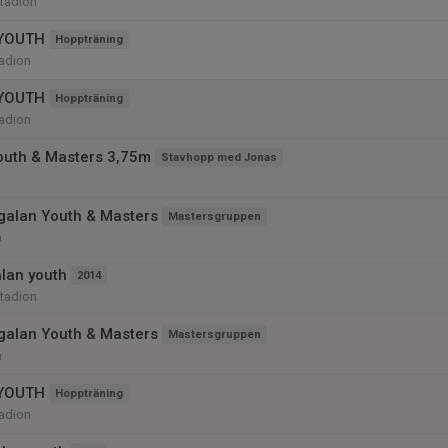
tadion
YOUTH
Hoppträning
adion
YOUTH
Hoppträning
adion
outh & Masters 3,75m
Stavhopp med Jonas
alan Youth & Masters
Mastersgruppen
n
lan youth
2014
tadion
alan Youth & Masters
Mastersgruppen
n
YOUTH
Hoppträning
adion