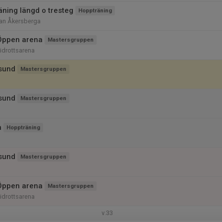
räning längd o tresteg
Hoppträning
nan Åkersberga
Öppen arena
Mastersgruppen
iidrottsarena
sund
Mastersgruppen
sund
Mastersgruppen
n
Hoppträning
sund
Mastersgruppen
Öppen arena
Mastersgruppen
iidrottsarena
v.33