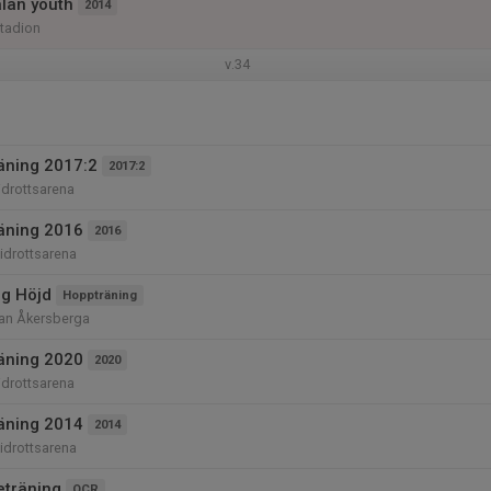
lan youth
2014
tadion
v.34
räning 2017:2
2017:2
iidrottsarena
räning 2016
2016
iidrottsarena
g Höjd
Hoppträning
nan Åkersberga
räning 2020
2020
iidrottsarena
räning 2014
2014
iidrottsarena
eträning
OCR