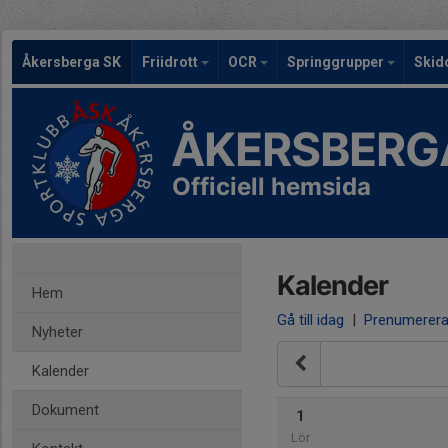
Åkersberga SK
Friidrott
OCR
Springgrupper
Skid
ÅKERSBERG
Officiell hemsida
Kalender
Hem
Gå till idag
|
Prenumerer
Nyheter
Kalender
Dokument
1
Lör