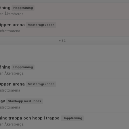
räning
Hoppträning
nan Åkersberga
Öppen arena
Mastersgruppen
iidrottsarena
v.32
räning
Hoppträning
nan Åkersberga
Öppen arena
Mastersgruppen
iidrottsarena
tav
Stavhopp med Jonas
iidrottsarena
ning trappa och hopp i trappa
Hoppträning
nan Åkersberga