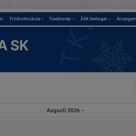
or
Friidrottsskola
Funktionär
ÅSK tävlingar
Arrange
A SK
a
Augusti 2026