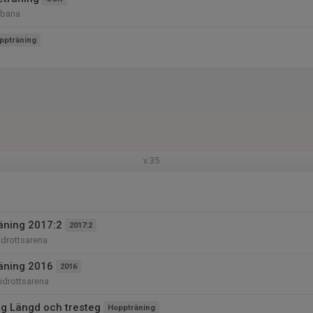
-bana
ppträning
v.35
räning 2017:2
2017:2
iidrottsarena
räning 2016
2016
iidrottsarena
g Längd och tresteg
Hoppträning