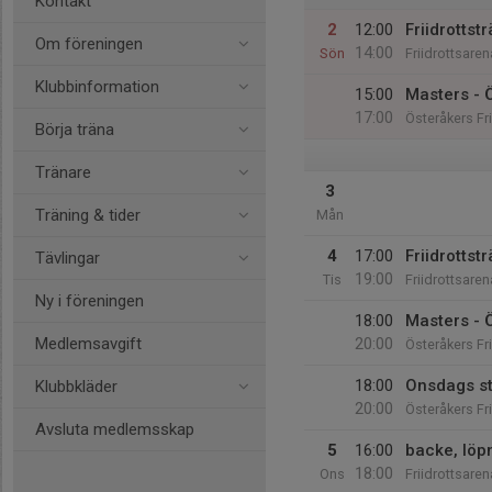
Kontakt
2
12:00
Friidrottst
Om föreningen
14:00
Sön
Friidrottsare
Klubbinformation
15:00
Masters - 
17:00
Österåkers Fr
Börja träna
Tränare
3
Träning & tider
Mån
4
17:00
Friidrottst
Tävlingar
19:00
Tis
Friidrottsare
Ny i föreningen
18:00
Masters - 
Medlemsavgift
20:00
Österåkers Fr
18:00
Onsdags s
Klubbkläder
20:00
Österåkers Fr
Avsluta medlemsskap
5
16:00
backe, löp
18:00
Ons
Friidrottsare