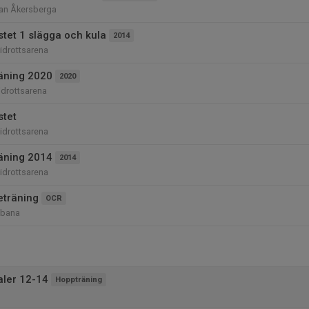
nan Åkersberga
et 1 slägga och kula
2014
iidrottsarena
räning 2020
2020
iidrottsarena
tet
iidrottsarena
räning 2014
2014
iidrottsarena
eträning
OCR
-bana
naler 12-14
Hoppträning