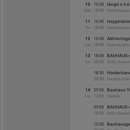
10
16:00
längd o tr
18:00
Mån
Friidrottsare
11
16:00
Hoppträni
18:00
Tis
Friidrottsare
12
16:00
Aktiverings
18:00
Ons
Friidrottsare
13
18:00
BAUHAUS-g
20:00
Tor
Sthlm Stadio
18:30
Hinderban
20:00
Hacksta OCR
14
09:00
Bauhaus Yo
12:00
Fre
Stadian
09:00
BAUHAUS-g
18:00
Sthlm Stadio
10:00
Bauhausga