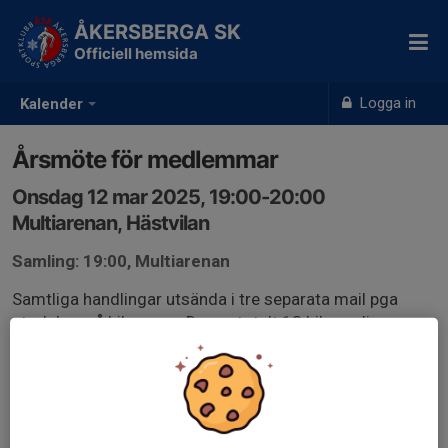
ÅKERSBERGA SK
Officiell hemsida
Logga in
Kalender
Årsmöte för medlemmar
Onsdag 12 mar 2025, 19:00-20:00
Multiarenan, Hästvilan
Samling: 19:00, Multiarenan
Samtliga handlingar utsända i tre separata mail pga
storleken på bilagorna. Dessa totalt 13 bilagor ligger
även uppladdade för alla på Svenskalag under Styrelse,
Årsmöte 20250312
ÅSK Kallelse till Årsmöte 2025.pdf