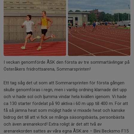
I veckan genomförde ÅSK den första av tre sommartävlingar på
Österåkers friidrottsarena, Sommarsprinten!
Ett tag såg det ut som att Sommarsprinten för första gången
skulle genomföras i regn, men i vanlig ordning klarnade det upp
och vi hade sol och ljumma vindar hela kvällen igenom. Vi hade
ca 130 starter fördelat på 90 aktiva i 60 m upp till 400 m. För att
få så jämna heat som möjligt hade vi mixade heat och kanske
bidrog det till att vi fick se många säsongsbästa, personbästa
och även arenarekord! Extra roligt är det att två av
arenarekorden sattes av våra egna ÅSK:are – Bini Becksmo F15