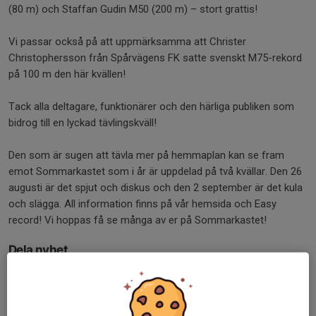
(80 m) och Staffan Gudin M50 (200 m) – stort grattis!
Vi passar också på att uppmärksamma att Christer
Christophersson från Spårvägens FK satte svenskt M75-rekord
på 100 m den här kvällen!
Tack alla deltagare, funktionärer och den härliga publiken som
bidrog till en lyckad tävlingskväll!
Den som är sugen att tävla mer på hemmaplan kan se fram
emot Sommarkastet som i år är uppdelad på två kvällar. Den 26
augusti är det spjut och diskus och den 2 september är det kula
och slägga. All information finns på vår hemsida och Easy
record! Vi hoppas få se många av er på Sommarkastet!
Dela nyhet