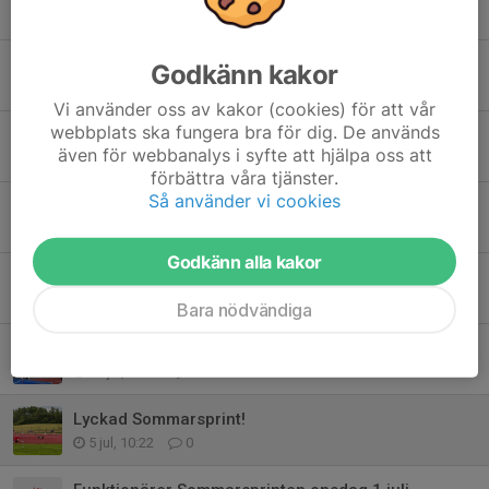
Tidigare nyheter
Följ med ÅSK till Lilla Olympiaden i Järvsö i september!
Godkänn kakor
3 aug, 17:45
0
Vi använder oss av kakor (cookies) för att vår
webbplats ska fungera bra för dig. De används
Stjärnglans på arenan
även för webbanalys i syfte att hjälpa oss att
3 aug, 09:40
0
förbättra våra tjänster.
Så använder vi cookies
Kom och spring (tävla) på vår fina OCR-bana den 5 september!
2 aug, 18:18
0
Godkänn alla kakor
Starkt SM-hopp av Hannes trots materialdrama på Sollentunavallen
1 aug, 16:16
0
Bara nödvändiga
Stavhoppsfest och arenarekorden rykte när SM-formen slipades
29 jul, 15:49
0
Lyckad Sommarsprint!
5 jul, 10:22
0