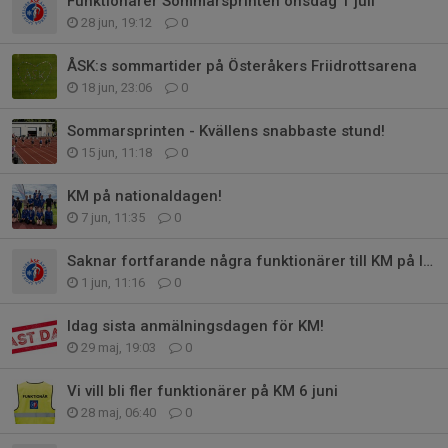
Funktionärer Sommarsprinten onsdag 1 juli
28 jun, 19:12
0
ÅSK:s sommartider på Österåkers Friidrottsarena
18 jun, 23:06
0
Sommarsprinten - Kvällens snabbaste stund!
15 jun, 11:18
0
KM på nationaldagen!
7 jun, 11:35
0
Saknar fortfarande några funktionärer till KM på lördag
1 jun, 11:16
0
Idag sista anmälningsdagen för KM!
29 maj, 19:03
0
Vi vill bli fler funktionärer på KM 6 juni
28 maj, 06:40
0