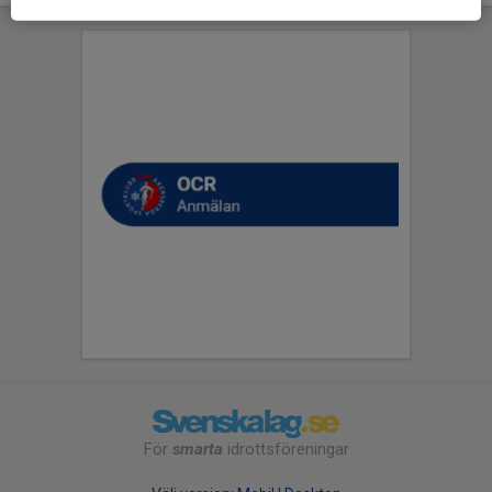
För
smarta
idrottsföreningar