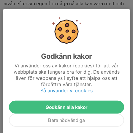
nivån efter sin egen förmåga så alla kan vara med och
köra i sin takt.
Hyrox är fantastisk konditions- och styrketräning som
passar alla så vi i OCR-gruppen välkomnar masters,
springgruppen och andra i klubben som vill delta. Kör
man Hyrox under vintern så kommer man helt enkelt ut
som en starkare atlet till våren, oavsett vilken gren man
Godkänn kakor
utövar!
Vi använder oss av kakor (cookies) för att vår
webbplats ska fungera bra för dig. De används
Träningen kommer hållas av Daniel Bates som har tränat
även för webbanalys i syfte att hjälpa oss att
Hyrox i 3 år och deltagit i 9 tävlingar där bland annat EM
förbättra våra tjänster.
& VM ingår.
Så använder vi cookies
Godkänn alla kakor
Bara nödvändiga