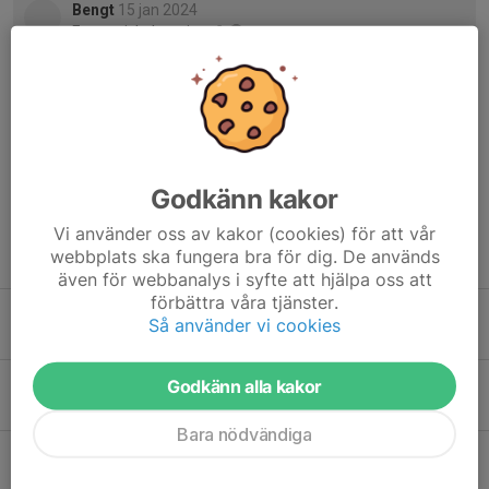
Bengt
15 jan 2024
Fantastiskt bra gjort 💪😊
Marie Johansson
15 jan 2024
Stort grattis, så roligt att ni var så många som deltog och
hade kul!
Godkänn kakor
Vi använder oss av kakor (cookies) för att vår
webbplats ska fungera bra för dig. De används
Tidigare nyheter
även för webbanalys i syfte att hjälpa oss att
förbättra våra tjänster.
Stark gemenskap när Åkersberga SK intog anrika Bislett i Oslo
Så använder vi cookies
22 jul, 21:17
0
Medalj och dubbla rekord på EM i Toruń
Godkänn alla kakor
4 apr, 15:34
3
Bara nödvändiga
Historisk succé för ÅSK – Trea i Sverige efter rekordregn och medaljfrossa
9 feb, 21:34
4