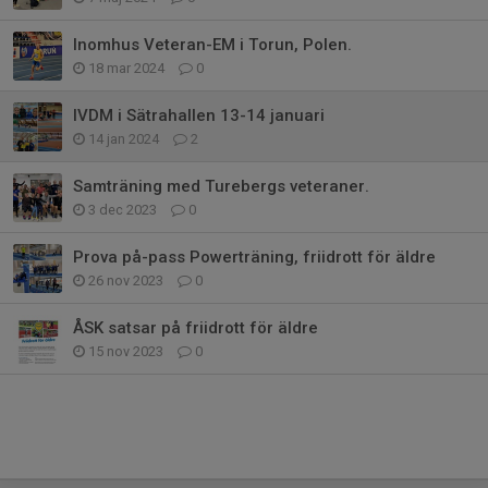
Inomhus Veteran-EM i Torun, Polen.
18 mar 2024
0
IVDM i Sätrahallen 13-14 januari
14 jan 2024
2
Samträning med Turebergs veteraner.
3 dec 2023
0
Prova på-pass Powerträning, friidrott för äldre
26 nov 2023
0
ÅSK satsar på friidrott för äldre
15 nov 2023
0