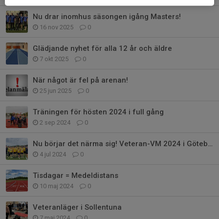
Nu drar inomhus säsongen igång Masters!
16 nov 2025
0
Glädjande nyhet för alla 12 år och äldre
7 okt 2025
0
När något är fel på arenan!
25 jun 2025
0
Träningen för hösten 2024 i full gång
2 sep 2024
0
Nu börjar det närma sig! Veteran-VM 2024 i Göteborg.
4 jul 2024
0
Tisdagar = Medeldistans
10 maj 2024
0
Veteranläger i Sollentuna
7 maj 2024
0