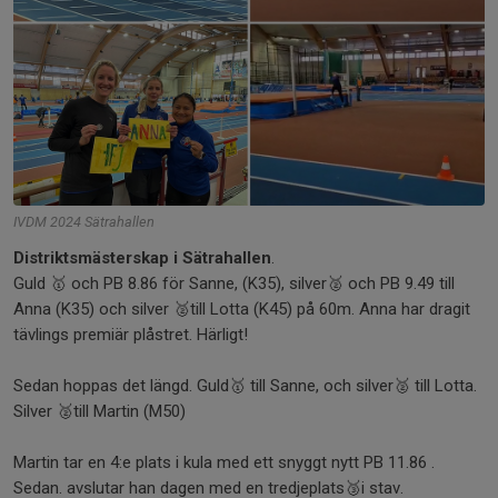
IVDM 2024 Sätrahallen
Distriktsmästerskap i Sätrahallen
.
Guld 🥇 och PB 8.86 för Sanne, (K35), silver🥈 och PB 9.49 till
Anna (K35) och silver 🥈till Lotta (K45) på 60m. Anna har dragit
tävlings premiär plåstret. Härligt!
Sedan hoppas det längd. Guld🥇 till Sanne, och silver🥈 till Lotta.
Silver 🥈till Martin (M50)
Martin tar en 4:e plats i kula med ett snyggt nytt PB 11.86 .
Sedan. avslutar han dagen med en tredjeplats🥉i stav.