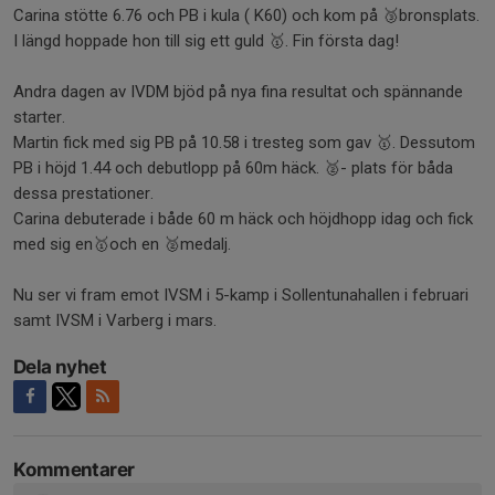
Carina stötte 6.76 och PB i kula ( K60) och kom på 🥉bronsplats.
I längd hoppade hon till sig ett guld 🥇. Fin första dag!
Andra dagen av IVDM bjöd på nya fina resultat och spännande
starter.
Martin fick med sig PB på 10.58 i tresteg som gav 🥇. Dessutom
PB i höjd 1.44 och debutlopp på 60m häck. 🥈- plats för båda
dessa prestationer.
Carina debuterade i både 60 m häck och höjdhopp idag och fick
med sig en🥇och en 🥈medalj.
Nu ser vi fram emot IVSM i 5-kamp i Sollentunahallen i februari
samt IVSM i Varberg i mars.
Dela nyhet
Kommentarer