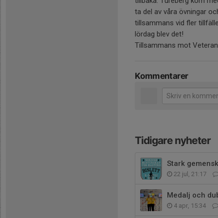
tillbaka. Tureberg kom med 
ta del av våra övningar och
tillsammans vid fler tillfä
lördag blev det!
Tillsammans mot Veteran
Kommentarer
Tidigare nyheter
Stark gemenska
22 jul, 21:17
Medalj och dub
4 apr, 15:34