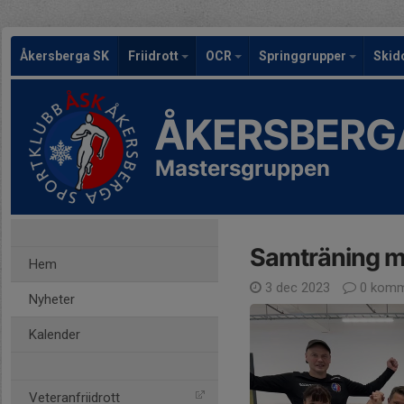
Åkersberga SK
Friidrott
OCR
Springgrupper
Skid
ÅKERSBERG
Mastersgruppen
Samträning m
Hem
3 dec 2023
0 komm
Nyheter
Kalender
Veteranfriidrott