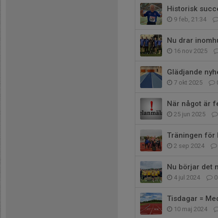
Historisk succ
9 feb, 21:34
Nu drar inomh
16 nov 2025
Glädjande nyhe
7 okt 2025
När något är f
25 jun 2025
Träningen för 
2 sep 2024
Nu börjar det 
4 jul 2024
0
Tisdagar = Me
10 maj 2024