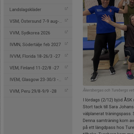
Landslagskläder
VSM, Östersund 7-9 aug-26
VVM, Sydkorea 2026
IVMN, Södertälje feb 2027
IVVM, Florida 18-26/3 -27
VEM, Finland 11-22/8 -27
IVEM, Glasgow 23-30/3 -28
Åkersbergas och Turebergs vet
VVM, Peru 29/8-9/9 -28
I lördags (2/12) bjöd ÅSK
Stort tack till Sara Joha
välplanerat träningspass.
Denna samträning kom av a
på ett längdpass hos Ture