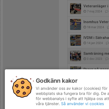
Veteranläger i
7 maj 2024
Inomhus Veter
18 mar 2024
IVDM i Sätraha
14 jan 2024
Samträning me
3 dec 2023
Prova på-pass 
26 nov 2023
Godkänn kakor
ÅSK satsar på f
Vi använder oss av kakor (cookies) för 
15 nov 2023
webbplats ska fungera bra för dig. De
för webbanalys i syfte att hjälpa oss at
våra tjänster.
Så använder vi cookies