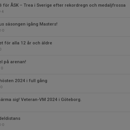
é för ÅSK – Trea i Sverige efter rekordregn och medaljfrossa
4
us säsongen igång Masters!
0
t för alla 12 år och äldre
0
el på arenan!
0
hösten 2024 i full gång
0
närma sig! Veteran-VM 2024 i Göteborg.
deldistans
0