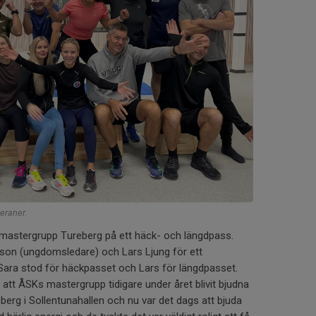
eraner.
 mastergrupp Tureberg på ett häck- och längdpass.
nsson (ungdomsledare) och Lars Ljung för ett
 Sara stod för häckpasset och Lars för längdpasset.
tt ÅSKs mastergrupp tidigare under året blivit bjudna
berg i Sollentunahallen och nu var det dags att bjuda