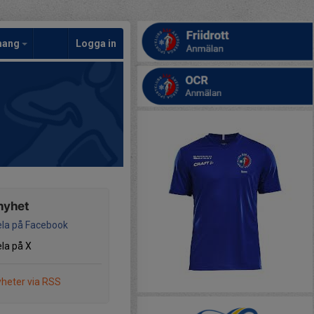
mang
Logga in
nyhet
la på Facebook
la på X
heter via RSS