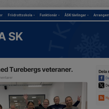
or
Friidrottsskola
Funktionär
ÅSK tävlingar
Arrange
A SK
ed Turebergs veteraner.
Dela 
entarer
De
De
Ny