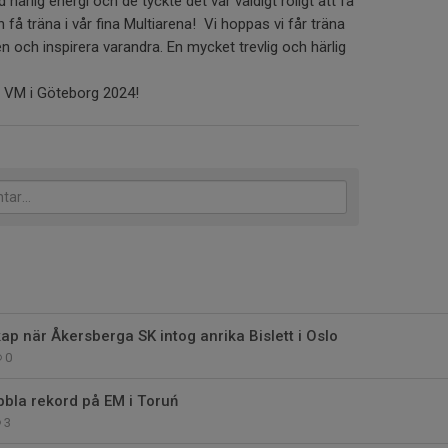
härlig energi och de tyckte det var väldigt roligt att få
 få träna i vår fina Multiarena! Vi hoppas vi får träna
llen och inspirera varandra. En mycket trevlig och härlig
 VM i Göteborg 2024!
p när Åkersberga SK intog anrika Bislett i Oslo
0
bla rekord på EM i Toruń
3