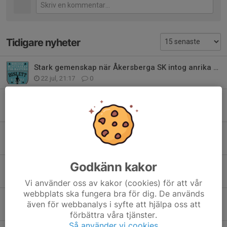
Tidigare nyheter
Stark gemenskap när Åkersberga SK intog anrika Bislett i Oslo
22 jul, 21:17
0
Medalj och dubbla rekord på EM i Toruń
4 apr, 15:34
3
Historisk succé för ÅSK – Trea i Sverige efter rekordregn och medaljfrossa
9 feb, 21:34
4
Godkänn kakor
Nu drar inomhus säsongen igång Masters!
16 nov 2025
0
Vi använder oss av kakor (cookies) för att vår
webbplats ska fungera bra för dig. De används
Glädjande nyhet för alla 12 år och äldre
även för webbanalys i syfte att hjälpa oss att
7 okt 2025
0
förbättra våra tjänster.
Så använder vi cookies