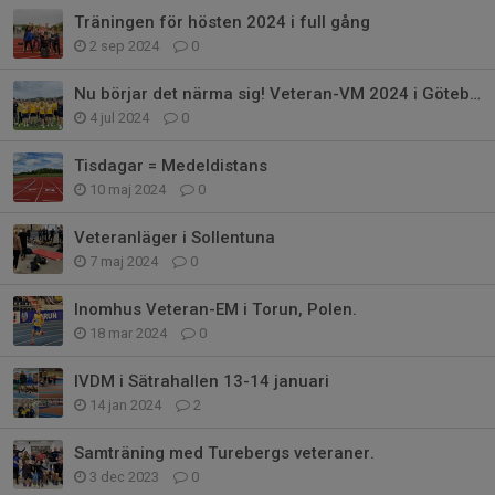
Träningen för hösten 2024 i full gång
2 sep 2024
0
Nu börjar det närma sig! Veteran-VM 2024 i Göteborg.
4 jul 2024
0
Tisdagar = Medeldistans
10 maj 2024
0
Veteranläger i Sollentuna
7 maj 2024
0
Inomhus Veteran-EM i Torun, Polen.
18 mar 2024
0
IVDM i Sätrahallen 13-14 januari
14 jan 2024
2
Samträning med Turebergs veteraner.
3 dec 2023
0