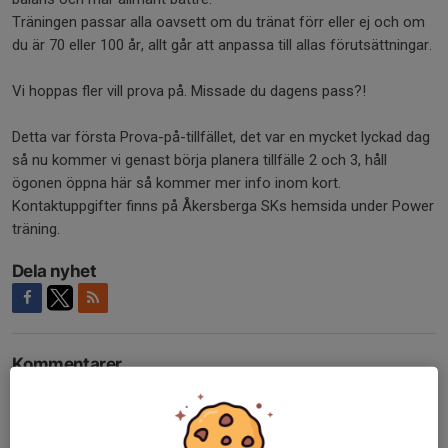
Träningen passar alla oavsett om du tränat förr eller ej och om
du är 70 eller 100 år, allt går att anpassa till allas förutsättningar.
Vi hoppas fler vill prova på. Missade du dagens pass?!
Detta var första Prova-på-tillfället, det var en mycket lyckad dag
så nu kommer vi genast börja planera tillfälle 2 och 3, håll
ögonen öppna här så kommer mer info inom kort.
Kontaktuppgifter finns på Åkersberga SKs hemsida under Power
träning.
Dela nyhet
Kommentarer