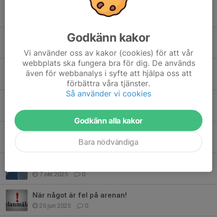
Tidigare nyheter
Godkänn kakor
Stark gemenskap när Åkersberga SK intog anrika Bislett i Oslo
22 jul, 21:17
0
Vi använder oss av kakor (cookies) för att vår
webbplats ska fungera bra för dig. De används
Medalj och dubbla rekord på EM i Toruń
även för webbanalys i syfte att hjälpa oss att
4 apr, 15:34
3
förbättra våra tjänster.
Så använder vi cookies
Historisk succé för ÅSK – Trea i Sverige efter rekordregn och medaljfrossa
9 feb, 21:34
4
Godkänn alla kakor
Nu drar inomhus säsongen igång Masters!
Bara nödvändiga
16 nov 2025
0
Glädjande nyhet för alla 12 år och äldre
7 okt 2025
0
När något är fel på arenan!
25 jun 2025
0