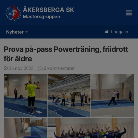
ÅKERSBERGA SK
Mastersgruppen
Logga in
Nyheter
Prova på-pass Powerträning, friidrott
för äldre
26 nov 2023
0 kommentarer