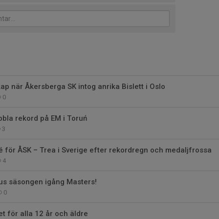
p när Åkersberga SK intog anrika Bislett i Oslo
0
bla rekord på EM i Toruń
3
é för ÅSK – Trea i Sverige efter rekordregn och medaljfrossa
4
us säsongen igång Masters!
0
t för alla 12 år och äldre