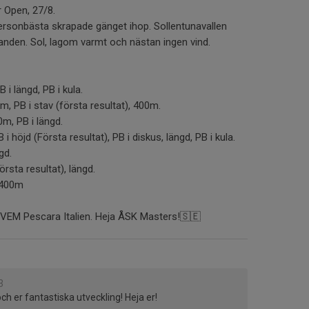
r Open, 27/8.
ersonbästa skrapade gänget ihop. Sollentunavallen
llanden. Sol, lagom varmt och nästan ingen vind.
 i längd, PB i kula.
, PB i stav (första resultat), 400m.
m, PB i längd.
i höjd (Första resultat), PB i diskus, längd, PB i kula.
gd.
rsta resultat), längd.
 400m
r VEM Pescara Italien. Heja ÅSK Masters!🇸🇪
3
 och er fantastiska utveckling! Heja er!