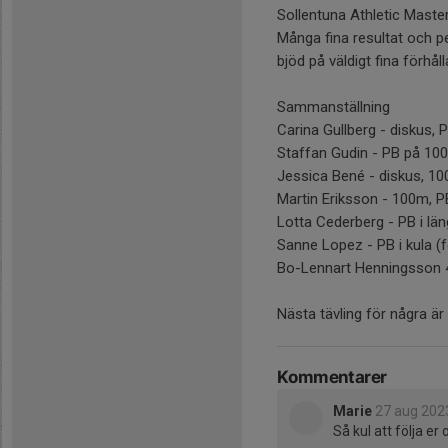
Sollentuna Athletic Maste
Många fina resultat och p
bjöd på väldigt fina förhå
Sammanställning
Carina Gullberg - diskus, PB
Staffan Gudin - PB på 100m
Jessica Bené - diskus, 100
Martin Eriksson - 100m, PB 
Lotta Cederberg - PB i län
Sanne Lopez - PB i kula (fö
Bo-Lennart Henningsson
Nästa tävling för några ä
Kommentarer
Marie
27 aug 202
Så kul att följa er