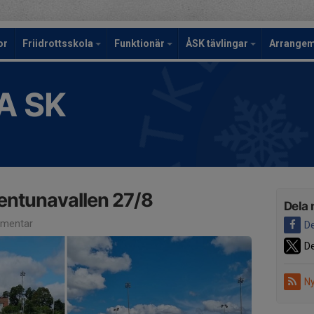
or
Friidrottsskola
Funktionär
ÅSK tävlingar
Arrange
A SK
entunavallen 27/8
Dela 
mentar
De
De
Ny