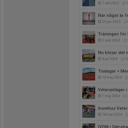
7 okt 2025
När något är f
25 jun 2025
Träningen för 
2 sep 2024
Nu börjar det 
4 jul 2024
0
Tisdagar = Me
10 maj 2024
Veteranläger i
7 maj 2024
Inomhus Veter
18 mar 2024
IVDM i Sätraha