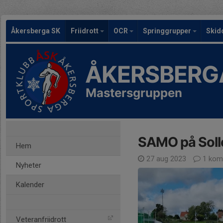
Åkersberga SK
Friidrott
OCR
Springgrupper
Skid
ÅKERSBERG
Mastersgruppen
SAMO på Soll
Hem
27 aug 2023
1 kom
Nyheter
Kalender
Veteranfriidrott