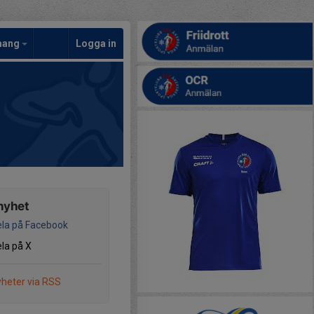
mang
Logga in
nyhet
la på Facebook
la på X
heter via RSS