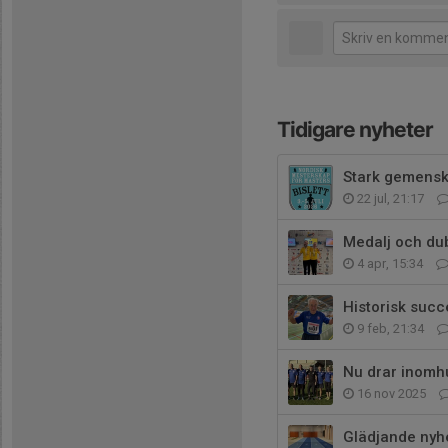
Tidigare nyheter
Stark gemenska
22 jul, 21:17
Medalj och dub
4 apr, 15:34
Historisk succ
9 feb, 21:34
Nu drar inomh
16 nov 2025
Glädjande nyhe