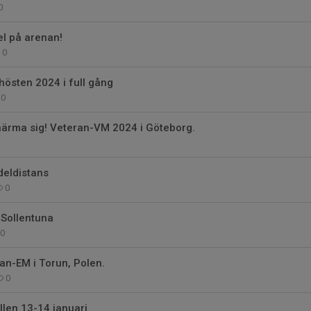
0
el på arenan!
0
hösten 2024 i full gång
0
närma sig! Veteran-VM 2024 i Göteborg.
deldistans
0
 Sollentuna
0
an-EM i Torun, Polen.
0
llen 13-14 januari