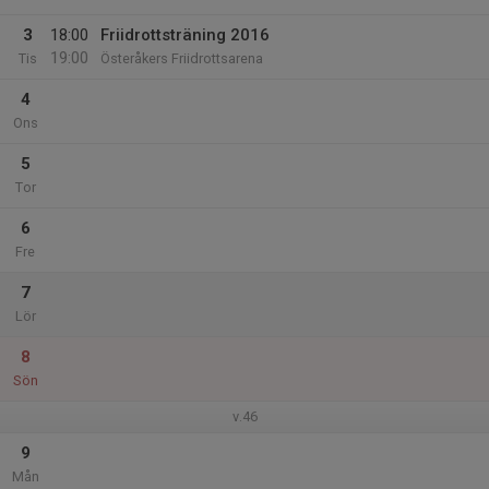
3
18:00
Friidrottsträning 2016
19:00
Tis
Österåkers Friidrottsarena
4
Ons
5
Tor
6
Fre
7
Lör
8
Sön
v.46
9
Mån