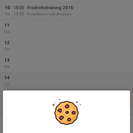
10
18:00
Friidrottsträning 2016
19:00
Tis
Österåkers Friidrottsarena
11
Ons
12
Tor
13
Fre
14
Lör
15
Sön
v.47
16
Mån