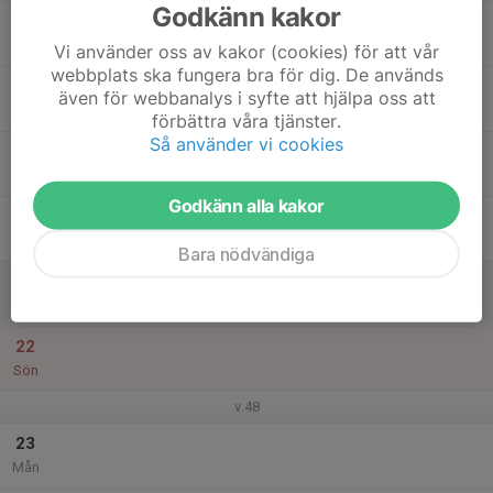
Godkänn kakor
17
18:00
Friidrottsträning 2016
19:00
Tis
Österåkers Friidrottsarena
Vi använder oss av kakor (cookies) för att vår
webbplats ska fungera bra för dig. De används
18
även för webbanalys i syfte att hjälpa oss att
Ons
förbättra våra tjänster.
Så använder vi cookies
19
Tor
Godkänn alla kakor
20
Fre
Bara nödvändiga
21
Lör
22
Sön
v.48
23
Mån