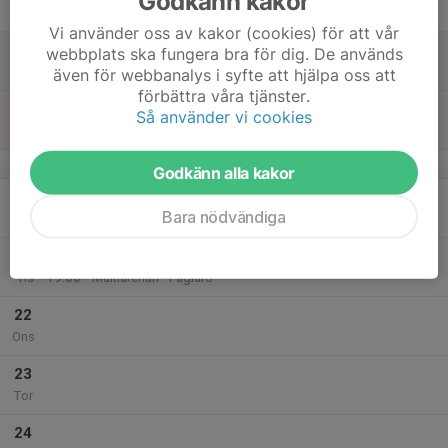
Godkänn kakor
Fre
Vi använder oss av kakor (cookies) för att vår
18
webbplats ska fungera bra för dig. De används
Lör
även för webbanalys i syfte att hjälpa oss att
förbättra våra tjänster.
19
Så använder vi cookies
Sön
v.17
Godkänn alla kakor
20
Bara nödvändiga
Mån
21
18:00
Träning 2016
19:00
Tis
Multiarenan - Fåglarö
22
Ons
23
Tor
24