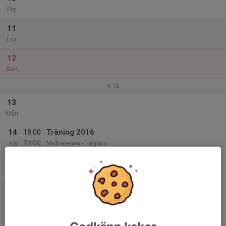
Fre
11
Lör
12
Sön
v.16
13
Mån
14
18:00
Träning 2016
19:00
Tis
Multiarenan - Fåglarö
15
Ons
16
Tor
17