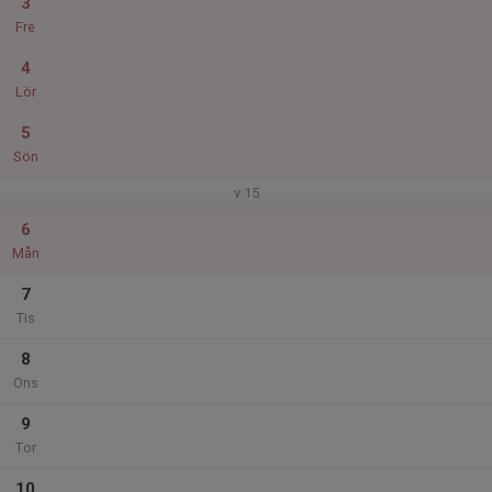
3
Fre
4
Lör
5
Sön
v.15
6
Mån
7
Tis
8
Ons
9
Tor
10