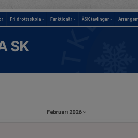
or
Friidrottsskola
Funktionär
ÅSK tävlingar
Arrange
A SK
a
Februari 2026