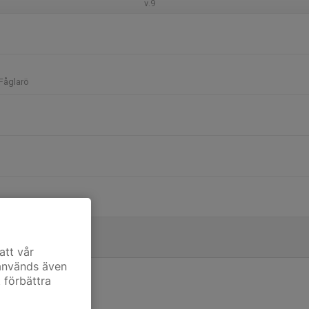
v.9
 Fåglarö
att vår
 används även
t förbättra