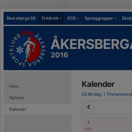
Åkersberga SK
Friidrott
OCR
Springgrupper
Skid
ÅKERSBERG
2016
Kalender
Hem
Gå till idag
|
Prenumerer
Nyheter
Kalender
1
Sön