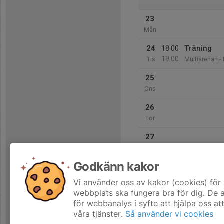
23
Mån
24
18:00
Träning
19:00
Tis
Multiarenan -
25
Ons
26
Tor
27
Fre
Godkänn kakor
28
Lör
Vi använder oss av kakor (cookies) för 
webbplats ska fungera bra för dig. De
för webbanalys i syfte att hjälpa oss at
våra tjänster.
Så använder vi cookies