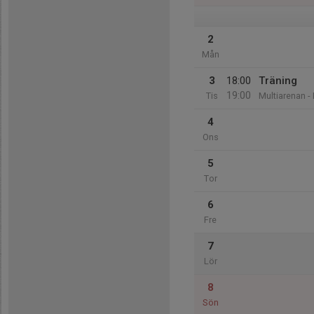
2
Mån
3
18:00
Träning
19:00
Tis
Multiarenan -
4
Ons
5
Tor
6
Fre
7
Lör
8
Sön