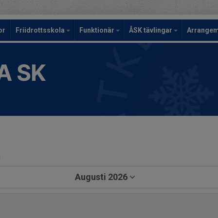
or
Friidrottsskola
Funktionär
ÅSK tävlingar
Arrange
A SK
a
Augusti 2026