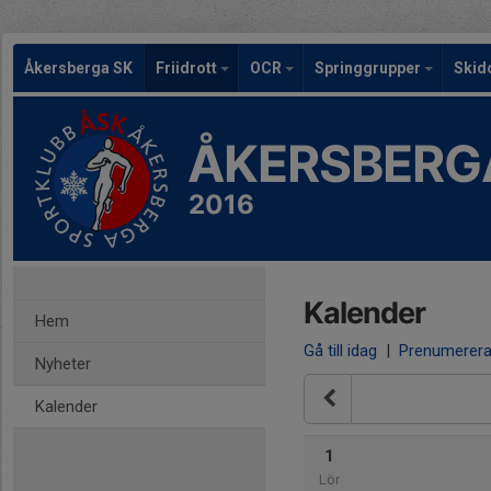
Åkersberga SK
Friidrott
OCR
Springgrupper
Skid
ÅKERSBERG
2016
Kalender
Hem
Gå till idag
|
Prenumerer
Nyheter
Kalender
1
Lör