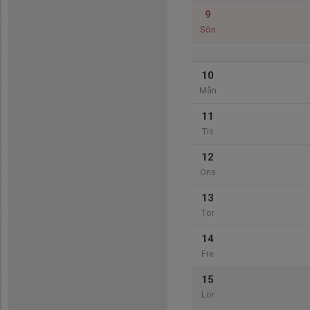
9
Sön
10
Mån
11
Tis
12
Ons
13
Tor
14
Fre
15
Lör