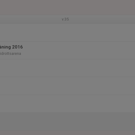
v.35
räning 2016
iidrottsarena