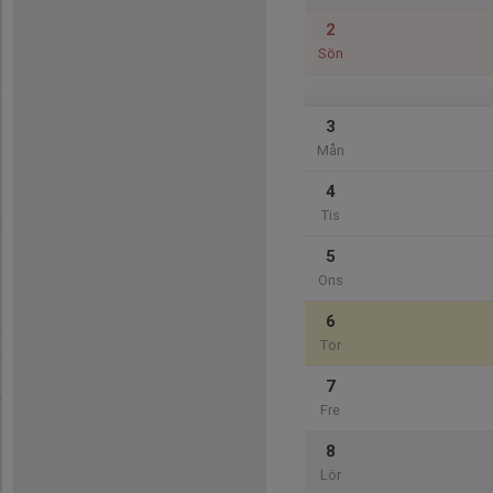
2
Sön
3
Mån
4
Tis
5
Ons
6
Tor
7
Fre
8
Lör