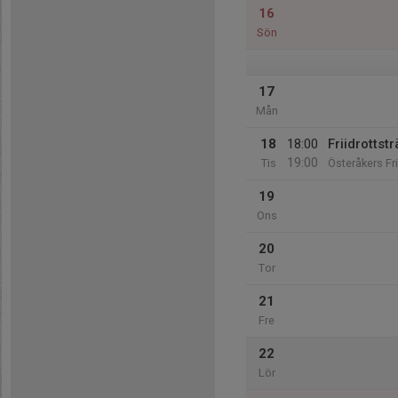
16
Sön
17
Mån
18
18:00
Friidrottst
19:00
Tis
Österåkers Fr
19
Ons
20
Tor
21
Fre
22
Lör