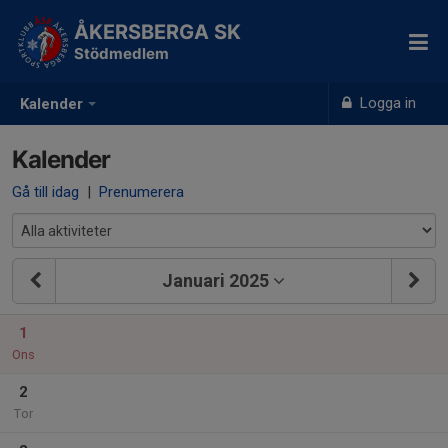
ÅKERSBERGA SK
Stödmedlem
Logga in
Kalender
Kalender
Gå till idag
|
Prenumerera
Januari 2025
1
Ons
2
Tor