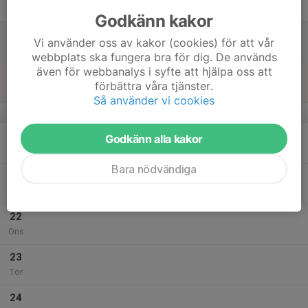
Fre
Godkänn kakor
18
Vi använder oss av kakor (cookies) för att vår
Lör
webbplats ska fungera bra för dig. De används
även för webbanalys i syfte att hjälpa oss att
19
förbättra våra tjänster.
Sön
Så använder vi cookies
v.4
20
Godkänn alla kakor
Mån
Bara nödvändiga
21
Tis
22
Ons
23
Tor
24