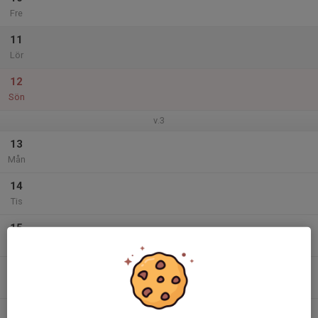
Fre
11
Lör
12
Sön
v.3
13
Mån
14
Tis
15
Ons
16
Tor
17