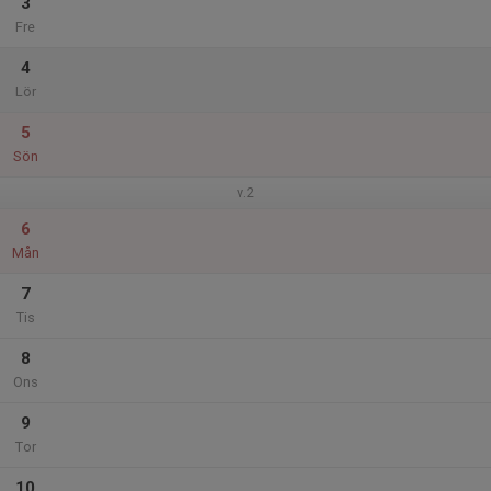
3
Fre
4
Lör
5
Sön
v.2
6
Mån
7
Tis
8
Ons
9
Tor
10